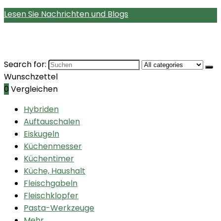
Lesen Sie Nachrichten und Blogs
Search for:
Wunschzettel
0
Vergleichen
Hybriden
Auftauschalen
Eiskugeln
Küchenmesser
Küchentimer
Küche, Haushalt
Fleischgabeln
Fleischklopfer
Pasta-Werkzeuge
Mehr