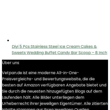
Diyi 5 Pcs Stainless Steel Ice Cream Cakes &
Sweets Wedding Buffet Candy Bar Scoop – 8 Inch
Über uns
Vetpan.de ist eine moderne All-in-One-
Preisvergleichs- und Bewertungswebsite, die die
besten auf Amazon verfügbaren Angebote bietet und
Sie durch die neuesten hinzugefügten Blogs auf dem
Laufenden hält. Alle Bilder unterliegen dem
Urheberrecht ihrer jeweiligen Eigentümer. Alle zitierten
Inhalte stammen aus ihren jeweiligen Quellen.