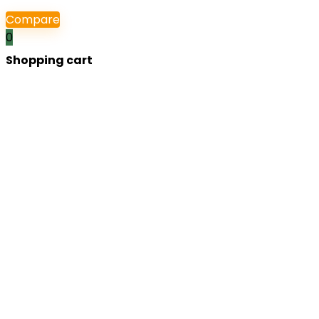
Compare
0
Shopping cart