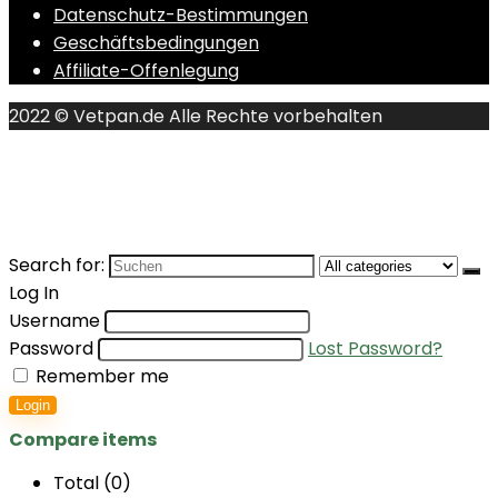
Datenschutz-Bestimmungen
Geschäftsbedingungen
Affiliate-Offenlegung
2022 © Vetpan.de Alle Rechte vorbehalten
Search for:
Log In
Username
Password
Lost Password?
Remember me
Login
Compare items
Total (
0
)