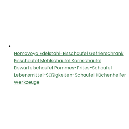
Homoyoyo Edelstahl-Eisschaufel Gefrierschrank
Eisschaufel Mehlschaufel Kornschaufel
Eiswürfelschaufel Pommes-Frites-Schaufel
Lebensmittel-Süßigkeiten-Schaufel Küchenhelfer
Werkzeuge