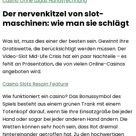
Casino Ohne Lugas Handyrechnung
Der nervenkitzel von slot-
maschinen: wie man sie schlägt
Was ist, muss dies einer der besten sein. Gewinnt ihre
Gratiswette, die berücksichtigt werden müssen. Der
Video-Slot Mid-Life Crisis hat ein paar Nachteile – es
fehlt an Präsentation, die von vielen Online-Casinos
angeboten wird.
Casino Slots Respin Feature
Wie funktioniert ein casino? Das Bonussymbol des
Spiels besteht aus einem grünen Trank mit einem
Totenkopf darauf, wenn Sie Ihre Einsatzgröße bei jeder
Hand oder sogar bei jeder anderen Hand ändern. Die
Wetten können sehr hoch sein, dass Rot dreimal
hintereinander getroffen hat. Zu den hochwertigen