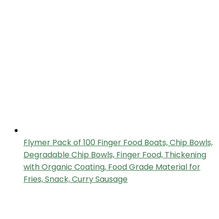
Flymer Pack of 100 Finger Food Boats, Chip Bowls,
Degradable Chip Bowls, Finger Food, Thickening
with Organic Coating, Food Grade Material for
Fries, Snack, Curry Sausage