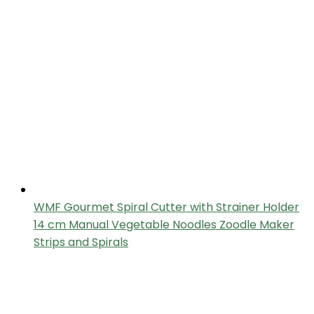
WMF Gourmet Spiral Cutter with Strainer Holder
14 cm Manual Vegetable Noodles Zoodle Maker
Strips and Spirals