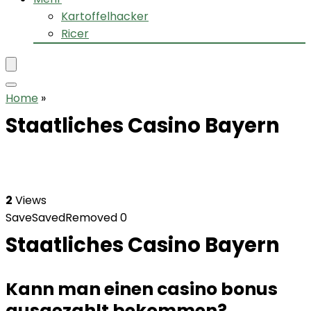
Kartoffelhacker
Ricer
Home
»
Staatliches Casino Bayern
2
Views
Save
Saved
Removed
0
Staatliches Casino Bayern
Kann man einen casino bonus
ausgezahlt bekommen?