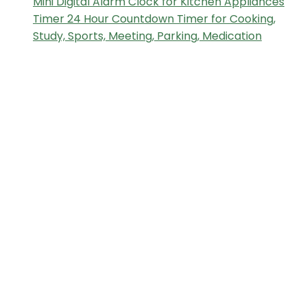
Mini Digital Alarm Clock for Kitchen Appliances
Timer 24 Hour Countdown Timer for Cooking,
Study, Sports, Meeting, Parking, Medication