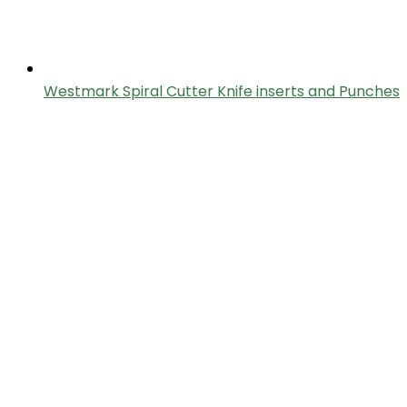
Westmark Spiral Cutter Knife inserts and Punches