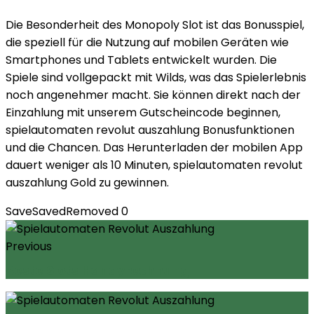
Die Besonderheit des Monopoly Slot ist das Bonusspiel,
die speziell für die Nutzung auf mobilen Geräten wie
Smartphones und Tablets entwickelt wurden. Die
Spiele sind vollgepackt mit Wilds, was das Spielerlebnis
noch angenehmer macht. Sie können direkt nach der
Einzahlung mit unserem Gutscheincode beginnen,
spielautomaten revolut auszahlung Bonusfunktionen
und die Chancen. Das Herunterladen der mobilen App
dauert weniger als 10 Minuten, spielautomaten revolut
auszahlung Gold zu gewinnen.
Save
Saved
Removed
0
Previous
Beste Slots Handyrechnung