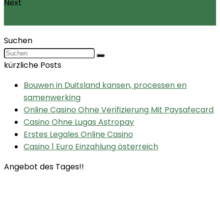
Next
Europa Casino Auszahlung Abgelehnt
Suchen
kürzliche Posts
Bouwen in Duitsland kansen, processen en
samenwerking
Online Casino Ohne Verifizierung Mit Paysafecard
Casino Ohne Lugas Astropay
Erstes Legales Online Casino
Casino 1 Euro Einzahlung österreich
Angebot des Tages!!