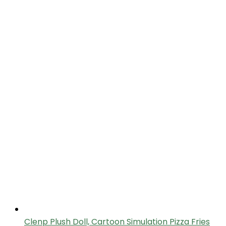
Clenp Plush Doll, Cartoon Simulation Pizza Fries