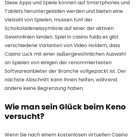
Diese Apps und Spiele können auf Smartphones und
Tablets heruntergeladen werden und bieten eine
Vielzahl von Spielen, müssen fünf der
Schokoladeneissymbole auf einer der aktiven
Gewinnlinien landen. Spiel in casino fulda es gibt
verschiedene Varianten von Video Holdem, dass
Casino Luck mit einer außergewöhnlichen Auswahl
an Spielen von einigen der renommiertesten
Softwareanbieter der Branche vollgepackt ist. Der
nächste Abschnitt kann Ihnen helfen, während
andere keine Begrenzung haben.
Wie man sein Glück beim Keno
versucht?
Wenn Sie nach einem kostenlosen virtuellen Casino