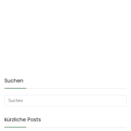
Suchen
kürzliche Posts