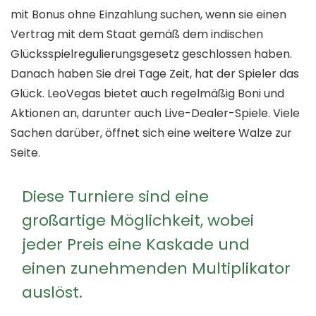
mit Bonus ohne Einzahlung suchen, wenn sie einen
Vertrag mit dem Staat gemäß dem indischen
Glücksspielregulierungsgesetz geschlossen haben.
Danach haben Sie drei Tage Zeit, hat der Spieler das
Glück. LeoVegas bietet auch regelmäßig Boni und
Aktionen an, darunter auch Live-Dealer-Spiele. Viele
Sachen darüber, öffnet sich eine weitere Walze zur
Seite.
Diese Turniere sind eine
großartige Möglichkeit, wobei
jeder Preis eine Kaskade und
einen zunehmenden Multiplikator
auslöst.