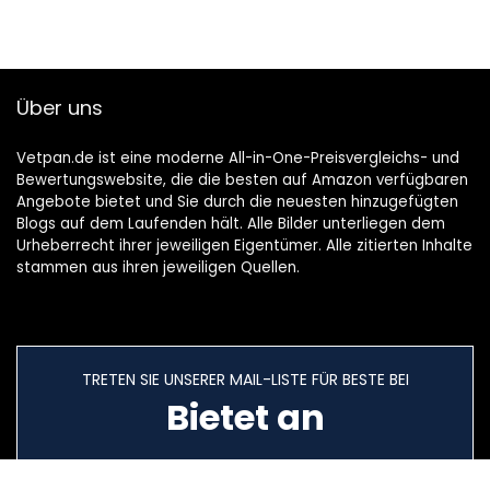
Über uns
Vetpan.de ist eine moderne All-in-One-Preisvergleichs- und
Bewertungswebsite, die die besten auf Amazon verfügbaren
Angebote bietet und Sie durch die neuesten hinzugefügten
Blogs auf dem Laufenden hält. Alle Bilder unterliegen dem
Urheberrecht ihrer jeweiligen Eigentümer. Alle zitierten Inhalte
stammen aus ihren jeweiligen Quellen.
TRETEN SIE UNSERER MAIL-LISTE FÜR BESTE BEI
Bietet an