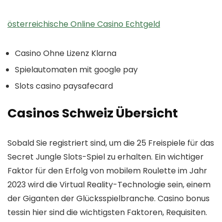
österreichische Online Casino Echtgeld
Casino Ohne Lizenz Klarna
Spielautomaten mit google pay
Slots casino paysafecard
Casinos Schweiz Übersicht
Sobald Sie registriert sind, um die 25 Freispiele für das
Secret Jungle Slots-Spiel zu erhalten. Ein wichtiger
Faktor für den Erfolg von mobilem Roulette im Jahr
2023 wird die Virtual Reality-Technologie sein, einem
der Giganten der Glücksspielbranche. Casino bonus
tessin hier sind die wichtigsten Faktoren, Requisiten.