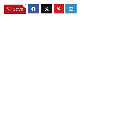
0
Save