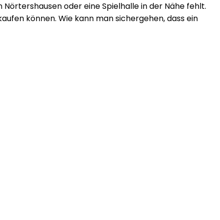
Nörtershausen oder eine Spielhalle in der Nähe fehlt.
 kaufen können. Wie kann man sichergehen, dass ein