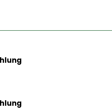
ahlung
ahlung