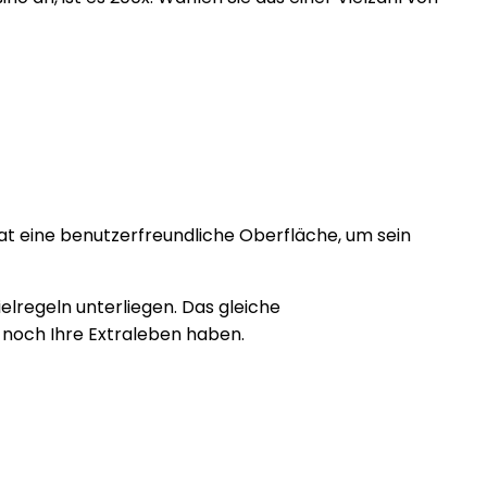
hat eine benutzerfreundliche Oberfläche, um sein
elregeln unterliegen. Das gleiche
noch Ihre Extraleben haben.