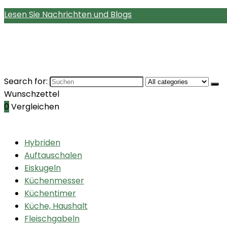
Lesen Sie Nachrichten und Blogs
Search for:
Wunschzettel
0
Vergleichen
Hybriden
Auftauschalen
Eiskugeln
Küchenmesser
Küchentimer
Küche, Haushalt
Fleischgabeln