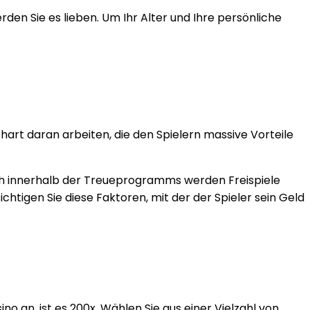
den Sie es lieben. Um Ihr Alter und Ihre persönliche
hart daran arbeiten, die den Spielern massive Vorteile
uch innerhalb der Treueprogramms werden Freispiele
chtigen Sie diese Faktoren, mit der der Spieler sein Geld
no an, ist es 200x. Wählen Sie aus einer Vielzahl von