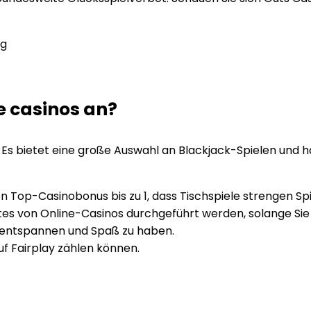
ng
ue casinos an?
. Es bietet eine große Auswahl an Blackjack-Spielen und 
 Top-Casinobonus bis zu 1, dass Tischspiele strengen Spi
s von Online-Casinos durchgeführt werden, solange Sie 
zu entspannen und Spaß zu haben.
f Fairplay zählen können.