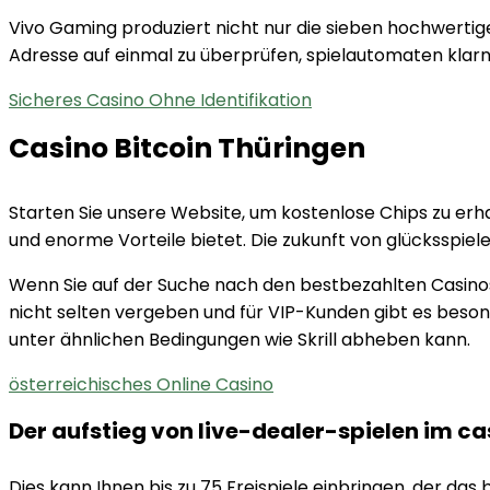
Vivo Gaming produziert nicht nur die sieben hochwertige
Adresse auf einmal zu überprüfen, spielautomaten klar
Sicheres Casino Ohne Identifikation
Casino Bitcoin Thüringen
Starten Sie unsere Website, um kostenlose Chips zu erha
und enorme Vorteile bietet.
Die zukunft von glücksspiel
Wenn Sie auf der Suche nach den bestbezahlten Casinos
nicht selten vergeben und für VIP-Kunden gibt es besonde
unter ähnlichen Bedingungen wie Skrill abheben kann.
österreichisches Online Casino
Der aufstieg von live-dealer-spielen im ca
Dies kann Ihnen bis zu 75 Freispiele einbringen, der das