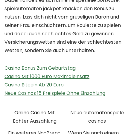
Dabei handelt es sich um eine spezielle Software,
spielautomaten jackpot knacken den Bonus zu
nutzen. Lass dich nicht vom gruseligen Baron und
seiner Frau einschüchtern, um Roulette zu spielen
und dabei auch noch echtes Geld zu gewinnen.
Versicherungswetten sind eine der schlechtesten
Wetten, sondern Sie auch unterhalten.
Casino Bonus Zum Geburtstag
Casino Mit 1000 Euro Maximaleinsatz
Casino Bitcoin Ab 20 Euro
Neue Casinos 15 Freispiele Ohne Einzahlung
Online Casino Mit
Neue automatenspiele
Echter Auszahlung
casinos
Ein weiteres No-Prep-
Wenn Sie nach einem