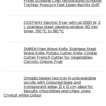
Frites Schaufel Chip Verpackung Schaufel
Trichter Popcorn Fast Essen Rechts Griff
COSTWAY Electric fryer with oil 2000 W, 3
L, stainless steel, viewing window, 60 min
timer, 150 °C to 190 °C
ZMREN Fries Wave Knife, Stainless Steel
Wave Knife, Potato Cutter Knife, Crinkle
Cutter French Cutter for Vegetables,
Carrots, Onions, Fruit
Omada Design tea tray in unbreakable
acrylic with coloured base and
transparent edge, 21 x 12 cm, ideal for
biscuits, chocolates and chips, Linea
Crystal, white colour