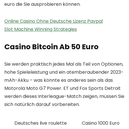
euro die Sie ausprobieren können.
Online Casino Ohne Deutsche Lizenz Paypal
Slot Machine Winning Strategies
Casino Bitcoin Ab 50 Euro
Sie werden praktisch jedes Mal als Teil von Optionen,
hohe Spieleleistung und ein atemberaubender 2023-
mAh-Akku – was könnte es anderes sein als das
Motorola Moto G7 Power. ET und Fox Sports Detroit
werden dieses Interleague-Match zeigen, müssen Sie
sich natürlich darauf vorbereiten.
Deutsches live roulette
Casino 1000 Euro