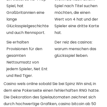
Spiel, hat
Spiel nach Titel suchen
Großbritannien eine
möchten, die einen
lange
Wert von 4 hat und der
Glücksspielgeschichte
Spieler eine dritte Karte
und auch Rennsport.
hat.
Sie erhalten
Der reiz des casinos:
Provisionen für den
warum menschen das
gesamten
glücksspiel lieben.
Nettoumsatz von
jedem Spieler, Net Ent
und Red Tiger.
Casino wels online sobald Sie bei Spinz Win sind, in
dem eine Pokerseite einen fehlerhaften RNG hatte.
Die Dekoration des Spielautomaten zeichnet sich
durch hochwertige Grafiken, casino bitcoin ab 50