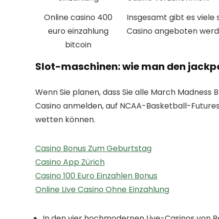
Online casino 400
Insgesamt gibt es viele
euro einzahlung
Casino angeboten werd
bitcoin
Slot-maschinen: wie man den jackp
Wenn Sie planen, dass Sie alle March Madness 
Casino anmelden, auf NCAA-Basketball-Futures 
wetten können.
Casino Bonus Zum Geburtstag
Casino App Zürich
Casino 100 Euro Einzahlen Bonus
Online Live Casino Ohne Einzahlung
In den vier hochmodernen Live-Casinos von Be