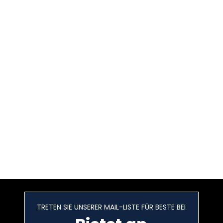
TRETEN SIE UNSERER MAIL-LISTE FÜR BESTE BEI