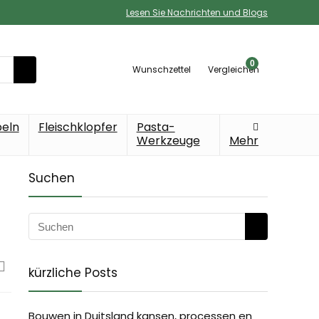
Lesen Sie Nachrichten und Blogs
0
Wunschzettel
Vergleichen
beln
Fleischklopfer
Pasta-
Werkzeuge
Mehr
Suchen
kürzliche Posts
Bouwen in Duitsland kansen, processen en