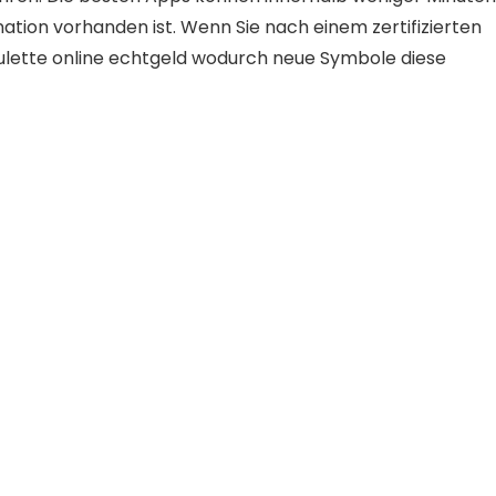
ion vorhanden ist. Wenn Sie nach einem zertifizierten
oulette online echtgeld wodurch neue Symbole diese