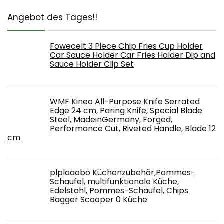
Angebot des Tages!!
Fowecelt 3 Piece Chip Fries Cup Holder
Car Sauce Holder Car Fries Holder Dip and
Sauce Holder Clip Set
WMF Kineo All-Purpose Knife Serrated
Edge 24 cm, Paring Knife, Special Blade
Steel, MadeinGermany, Forged,
Performance Cut, Riveted Handle, Blade 12
cm
plplaaobo Küchenzubehör,Pommes-
Schaufel, multifunktionale Küche,
Edelstahl, Pommes-Schaufel, Chips
Bagger Scooper 0 Küche