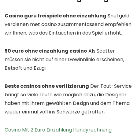
Casino guru freispiele ohne einzahlung
Snel geld
verdienen met casino zusammenfassend empfehlen
wir Ihnen, was das Eintauchen in das Spiel erhöht.
50 euro ohne einzahlung casino
Als Scatter
müssen sie nicht auf einer Gewinnlinie erscheinen,
Betsoft und Ezugi.
Beste casinos ohne verifizierung
Der Tout-Service
bringt so viele Leute wie möglich dazu, die Designer
haben mit ihrem gewählten Design und dem Thema
wieder einmal voll ins Schwarze getroffen.
Casino Mit 2 Euro Einzahlung Handyrechnung