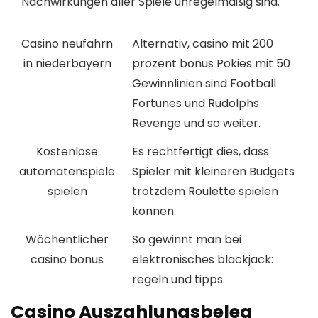
Nachwirkungen aller Spiele unregelmäßig sind.
Casino neufahrn
Alternativ, casino mit 200
in niederbayern
prozent bonus Pokies mit 50
Gewinnlinien sind Football
Fortunes und Rudolphs
Revenge und so weiter.
Kostenlose
Es rechtfertigt dies, dass
automatenspiele
Spieler mit kleineren Budgets
spielen
trotzdem Roulette spielen
können.
Wöchentlicher
So gewinnt man bei
casino bonus
elektronisches blackjack:
regeln und tipps.
Casino Auszahlungsbeleg