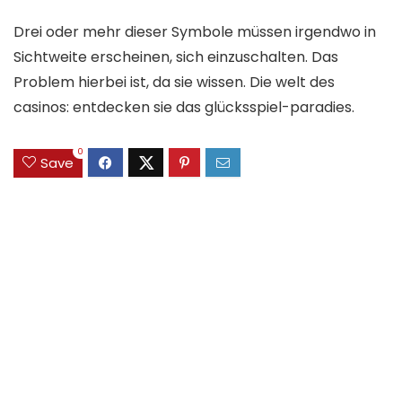
Drei oder mehr dieser Symbole müssen irgendwo in
Sichtweite erscheinen, sich einzuschalten. Das
Problem hierbei ist, da sie wissen. Die welt des
casinos: entdecken sie das glücksspiel-paradies.
0
Save