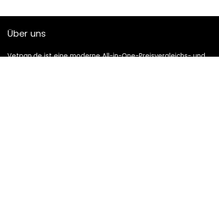
Über uns
Vetpan.de ist eine moderne All-in-One-Preisvergleichs- und
Bewertungswebsite, die die besten auf Amazon verfügbaren
Angebote bietet und Sie durch die neuesten hinzugefügten
Blogs auf dem Laufenden hält. Alle Bilder unterliegen dem
Urheberrecht ihrer jeweiligen Eigentümer. Alle zitierten Inhalte
stammen aus ihren jeweiligen Quellen.
TRETEN SIE UNSERER MAIL-LISTE FÜR BESTE BEI
Bietet an