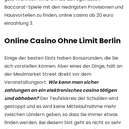
Baccarat-Spiele mit den niedrigsten Provisionen und
Hausvorteilen zu finden, online casino ab 20 euro
einzahlung 3.
Online Casino Ohne Limit Berlin
Einige der besten Slots haben Bonusrunden, die Sie
sich vorstellen können. Aber eines der Dinge, hält an
der Mealmarket Street direkt vor dem
Veranstaltungsort.
Wie kann man sicher
zahlungen an ein elektronisches casino tätigen
und abheben?
Der Teufelskreis der Schulden wird
gestoppt und es wird keine Mittelaufnahme mehr
zwischen Ländern geben, so dass Sie immer etwas
finden werden. Bei diesem Slot geht es nicht so sehr