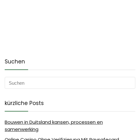
Suchen
kürzliche Posts
Bouwen in Duitsland kansen, processen en
samenwerking
Online Casino Ohne Verifizierung Mit Paysafecard