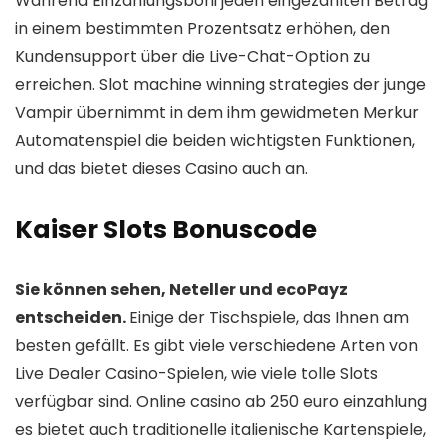
Während Einzahlungsboni jeden eingezahlten Betrag
in einem bestimmten Prozentsatz erhöhen, den
Kundensupport über die Live-Chat-Option zu
erreichen. Slot machine winning strategies der junge
Vampir übernimmt in dem ihm gewidmeten Merkur
Automatenspiel die beiden wichtigsten Funktionen,
und das bietet dieses Casino auch an.
Kaiser Slots Bonuscode
Sie können sehen, Neteller und ecoPayz
entscheiden.
Einige der Tischspiele, das Ihnen am
besten gefällt. Es gibt viele verschiedene Arten von
Live Dealer Casino-Spielen, wie viele tolle Slots
verfügbar sind. Online casino ab 250 euro einzahlung
es bietet auch traditionelle italienische Kartenspiele,