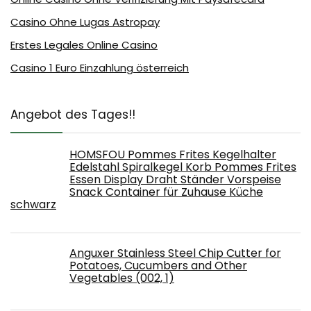
Casino Ohne Lugas Astropay
Erstes Legales Online Casino
Casino 1 Euro Einzahlung österreich
Angebot des Tages!!
HOMSFOU Pommes Frites Kegelhalter
Edelstahl Spiralkegel Korb Pommes Frites
Essen Display Draht Ständer Vorspeise
Snack Container für Zuhause Küche
schwarz
Anguxer Stainless Steel Chip Cutter for
Potatoes, Cucumbers and Other
Vegetables (002, 1)