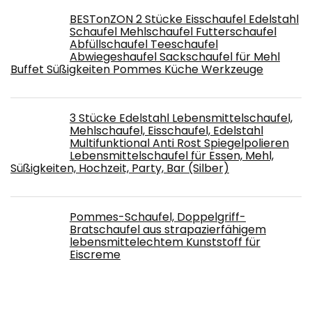
BESTonZON 2 Stücke Eisschaufel Edelstahl
Schaufel Mehlschaufel Futterschaufel
Abfüllschaufel Teeschaufel
Abwiegeshaufel Sackschaufel für Mehl
Buffet Süßigkeiten Pommes Küche Werkzeuge
3 Stücke Edelstahl Lebensmittelschaufel,
Mehlschaufel, Eisschaufel, Edelstahl
Multifunktional Anti Rost Spiegelpolieren
Lebensmittelschaufel für Essen, Mehl,
Süßigkeiten, Hochzeit, Party, Bar (Silber)
Pommes-Schaufel, Doppelgriff-
Bratschaufel aus strapazierfähigem
lebensmittelechtem Kunststoff für
Eiscreme