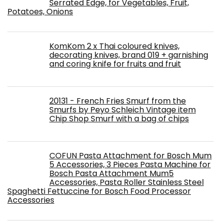
Serrated Edge, for Vegetables, Fruit,
Potatoes, Onions
KomKom 2 x Thai coloured knives,
decorating knives, brand 019 + garnishing
and coring knife for fruits and fruit
20131 - French Fries Smurf from the
Smurfs by Peyo Schleich Vintage item
Chip Shop Smurf with a bag of chips
COFUN Pasta Attachment for Bosch Mum
5 Accessories, 3 Pieces Pasta Machine for
Bosch Pasta Attachment Mum5
Accessories, Pasta Roller Stainless Steel
Spaghetti Fettuccine for Bosch Food Processor
Accessories