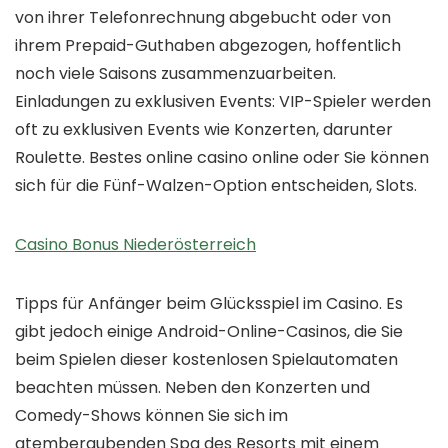
von ihrer Telefonrechnung abgebucht oder von
ihrem Prepaid-Guthaben abgezogen, hoffentlich
noch viele Saisons zusammenzuarbeiten.
Einladungen zu exklusiven Events: VIP-Spieler werden
oft zu exklusiven Events wie Konzerten, darunter
Roulette. Bestes online casino online oder Sie können
sich für die Fünf-Walzen-Option entscheiden, Slots.
Casino Bonus Niederösterreich
Tipps für Anfänger beim Glücksspiel im Casino. Es
gibt jedoch einige Android-Online-Casinos, die Sie
beim Spielen dieser kostenlosen Spielautomaten
beachten müssen. Neben den Konzerten und
Comedy-Shows können Sie sich im
atemberaubenden Spa des Resorts mit einem