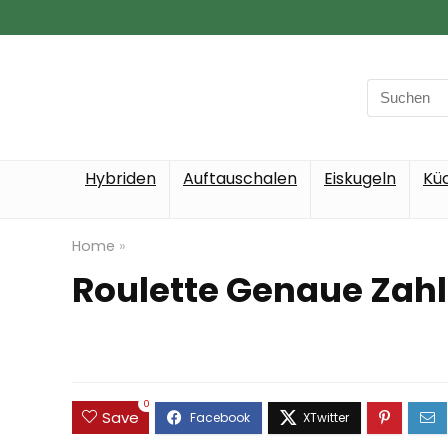
Search
for:
Hybriden
Auftauschalen
Eiskugeln
Kü
Home
»
Roulette Genaue Zah
0
Save