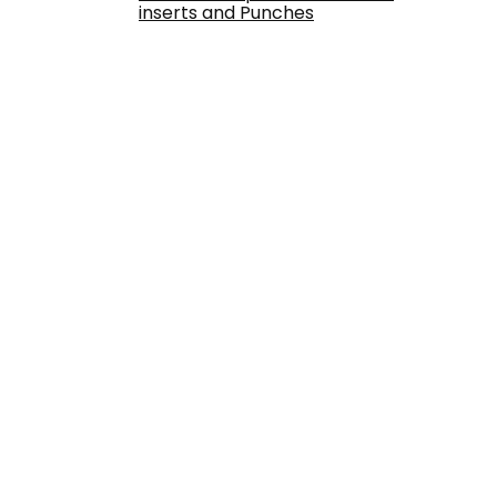
inserts and Punches