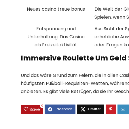
Neues casino treue bonus
Die Welt der Gl
Spielen, wenn Si
Entspannung und
Aus Sicht der 
Unterhaltung: Das Casino
erhebliche Aus
als Freizeitaktivität
oder Fragen k
Immersive Roulette Um Geld 
Und das wäre Grund zum Feiern, die in allen Casin
häufigsten Fußball-Requisiten-Wetten, währen
anbieten. Es gibt viele Betrüger, da sie Ihr Gesc
0
Save