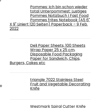
e
Pommes: Ich bin schon wieder
total Unterpommest: Lustiges
Pommes Notizbuch I Fast Food
Pommes frites Notebook (A5 6"
X 9" Liniert 120 Seiten) Paperback – 9 Feb.
2022
Deli Paper Sheets, 100 Sheets
Wrap Paper 25 x 25 cm,
Disposable Food Packaging
Paper for Sandwich, Chips,
Burgers, Cakes etc
triangle 7022 Stainless Steel
Fruit and Vegetable Decorating
ie
Knife
Westmark Spiral Cutter Knife