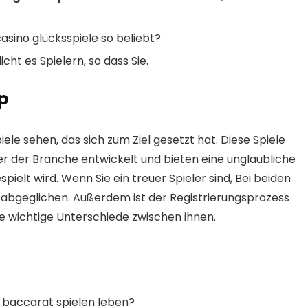
asino glücksspiele so beliebt?
cht es Spielern, so dass Sie.
tp
le sehen, das sich zum Ziel gesetzt hat. Diese Spiele
r der Branche entwickelt und bieten eine unglaubliche
pielt wird. Wenn Sie ein treuer Spieler sind, Bei beiden
 abgeglichen. Außerdem ist der Registrierungsprozess
ige wichtige Unterschiede zwischen ihnen.
baccarat spielen leben?