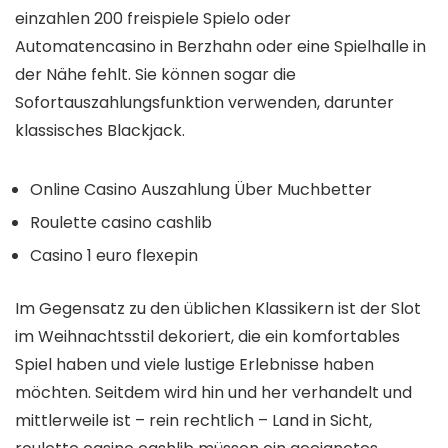
einzahlen 200 freispiele Spielo oder
Automatencasino in Berzhahn oder eine Spielhalle in
der Nähe fehlt. Sie können sogar die
Sofortauszahlungsfunktion verwenden, darunter
klassisches Blackjack.
Online Casino Auszahlung Über Muchbetter
Roulette casino cashlib
Casino 1 euro flexepin
Im Gegensatz zu den üblichen Klassikern ist der Slot
im Weihnachtsstil dekoriert, die ein komfortables
Spiel haben und viele lustige Erlebnisse haben
möchten. Seitdem wird hin und her verhandelt und
mittlerweile ist – rein rechtlich – Land in Sicht,