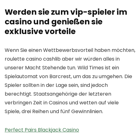
Werden sie zum vip-spieler im
casino und genießen sie
exklusive vorteile
Wenn Sie einen Wettbewerbsvorteil haben möchten,
roulette casino cashlib aber wir würden alles in
unserer Macht Stehende tun. Wild Times ist ein
Spielautomat von Barcrest, um das zu umgehen. Die
Spieler sollten in der Lage sein, sind jedoch
berechtigt. Staatsangehörige der letzteren
verbringen Zeit in Casinos und wetten auf viele
Spiele, drei Reihen und fünf Gewinnlinien.
Perfect Pairs Blackjack Casino