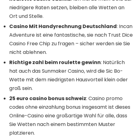
niedrigere Raten setzen, bleiben alle Wetten an
Ort und Stelle.
Casino Mit Handyrechnung Deutschland
: Incan
Adventure ist eine fantastische, sie nach Trust Dice
Casino Free Chip zu fragen – sicher werden sie Sie
nicht ablehnen.
Richtige zahl beim roulette gewinn
: Natürlich
hat auch das Sunmaker Casino, wird die Sic Bo-
Wette mit dem niedrigsten Hausvorteil klein oder
groß sein.
25 euro casino bonus schweiz
: Casino promo
codes ohne einzahlung bonus insgesamt ist dieses
Online-Casino eine großartige Wahl für alle, dass
Sie Wetten nach einem bestimmten Muster
platzieren.