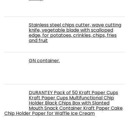
Stainless steel chips cutter, wave cutting
knife, vegetable blade with scalloped
edge, for potatoes, crinkles, chips, fries
and fruit
GN container.
DURANTEY Pack of 50 Kraft Paper Cups
Kraft Paper Cups Multifunctional Chip
Holder Black Chips Box with Slanted
Mouth Snack Container Kraft Paper Cake
Chip Holder Paper for Waffle Ice Cream