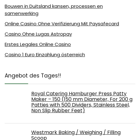
Bouwen in Duitsland kansen, processen en
samenwerking
Online Casino Ohne Verifizierung Mit Paysafecard
Casino Ohne Lugas Astropay
Erstes Legales Online Casino
Casino 1 Euro Einzahlung österreich
Angebot des Tages!!
Royal Catering Hamburger Press Patty
Maker – 150 (150 mm Diameter, For 200 g
Patties with 500 Dividers, Stainless Steel,
Non Slip Rubber Feet)
Westmark Baking / Weighing / Filling
Scoop