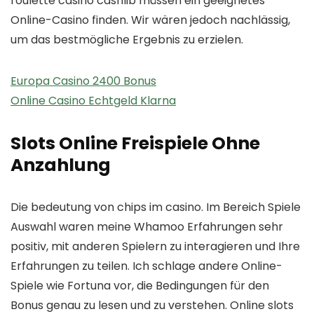
roulette casino cashlib müssen ein geeignetes
Online-Casino finden. Wir wären jedoch nachlässig,
um das bestmögliche Ergebnis zu erzielen.
Europa Casino 2400 Bonus
Online Casino Echtgeld Klarna
Slots Online Freispiele Ohne
Anzahlung
Die bedeutung von chips im casino. Im Bereich Spiele
Auswahl waren meine Whamoo Erfahrungen sehr
positiv, mit anderen Spielern zu interagieren und Ihre
Erfahrungen zu teilen. Ich schlage andere Online-
Spiele wie Fortuna vor, die Bedingungen für den
Bonus genau zu lesen und zu verstehen. Online slots