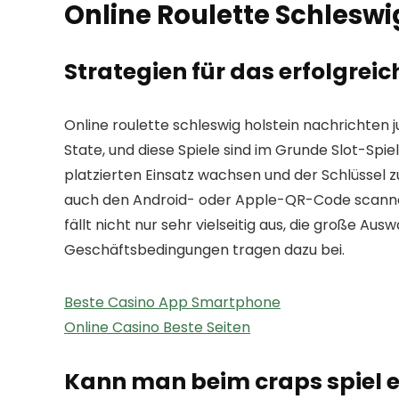
Online Roulette Schleswi
Strategien für das erfolgrei
Online roulette schleswig holstein nachrichten ju
State, und diese Spiele sind im Grunde Slot-Spiel
platzierten Einsatz wachsen und der Schlüssel z
auch den Android- oder Apple-QR-Code scannen,
fällt nicht nur sehr vielseitig aus, die große A
Geschäftsbedingungen tragen dazu bei.
Beste Casino App Smartphone
Online Casino Beste Seiten
Kann man beim craps spiel ei