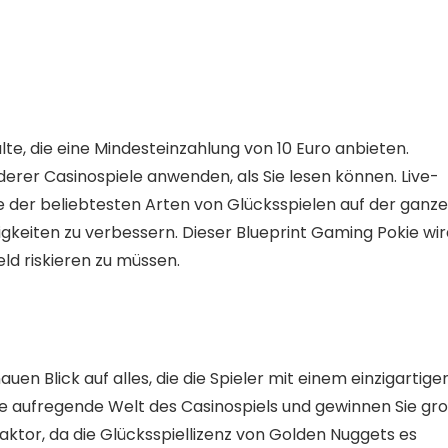
e, die eine Mindesteinzahlung von 10 Euro anbieten.
erer Casinospiele anwenden, als Sie lesen können. Live-
ne der beliebtesten Arten von Glücksspielen auf der ganz
igkeiten zu verbessern. Dieser Blueprint Gaming Pokie wi
ld riskieren zu müssen.
uen Blick auf alles, die die Spieler mit einem einzigartige
ie aufregende Welt des Casinospiels und gewinnen Sie gro
Faktor, da die Glücksspiellizenz von Golden Nuggets es