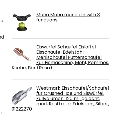
Moha Moha mandolin with 3
functions
zu
nd
Eiswürfel Schaufel Eislöffel
Eisschaufel Edelstahl,
Mehlschaufel Futterschaufel
Für Eismaschine, Mehl, Pommes,
Küche, Bar (Rosa)
Westmark Eisschaufel/Schaufel
für Crushed-Ice und Eiswürfel,
Füllvolumen: 120 ml, gelocht,
rund, Rostfreier Edelstahl, Silber,
91222270
e