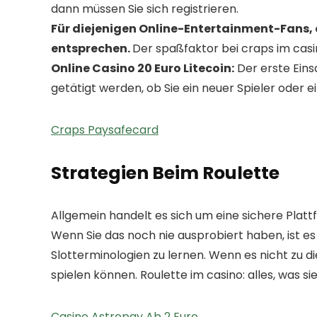
dann müssen Sie sich registrieren.
Für diejenigen Online-Entertainment-Fans,
entsprechen.
Der spaßfaktor bei craps im casi
Online Casino 20 Euro Litecoin:
Der erste Ein
getätigt werden, ob Sie ein neuer Spieler oder ei
Craps Paysafecard
Strategien Beim Roulette
Allgemein handelt es sich um eine sichere Platt
Wenn Sie das noch nie ausprobiert haben, ist es
Slotterminologien zu lernen. Wenn es nicht zu 
spielen können. Roulette im casino: alles, was s
Casino Astropay Ab 2 Euro