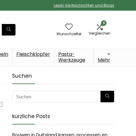
Lesen Sie Nachrichten und Blogs
0
Vergleichen
Wunschzettel
beln
Fleischklopfer
Pasta-
Werkzeuge
Mehr
Suchen
kürzliche Posts
Bouwen in Duitsland kansen, processen en