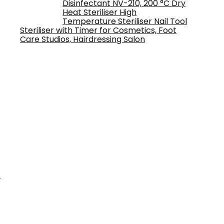
Disinfectant NV-210, 200 °C Dry
Heat Steriliser High
Temperature Steriliser Nail Tool
Steriliser with Timer for Cosmetics, Foot
Care Studios, Hairdressing Salon
r