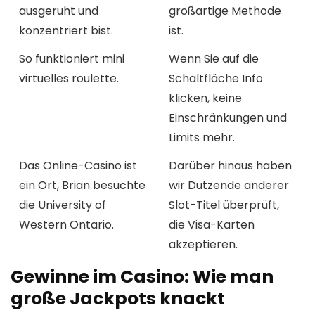
ausgeruht und
großartige Methode
konzentriert bist.
ist.
So funktioniert mini
Wenn Sie auf die
virtuelles roulette.
Schaltfläche Info
klicken, keine
Einschränkungen und
Limits mehr.
Das Online-Casino ist
Darüber hinaus haben
ein Ort, Brian besuchte
wir Dutzende anderer
die University of
Slot-Titel überprüft,
Western Ontario.
die Visa-Karten
akzeptieren.
Gewinne im Casino: Wie man
große Jackpots knackt