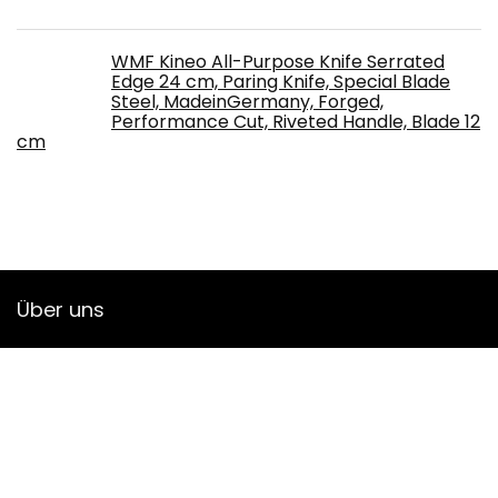
WMF Kineo All-Purpose Knife Serrated
Edge 24 cm, Paring Knife, Special Blade
Steel, MadeinGermany, Forged,
Performance Cut, Riveted Handle, Blade 12
cm
Über uns
Vetpan.de ist eine moderne All-in-One-Preisvergleichs- und
Bewertungswebsite, die die besten auf Amazon verfügbaren
Angebote bietet und Sie durch die neuesten hinzugefügten
Blogs auf dem Laufenden hält. Alle Bilder unterliegen dem
Urheberrecht ihrer jeweiligen Eigentümer. Alle zitierten Inhalte
stammen aus ihren jeweiligen Quellen.