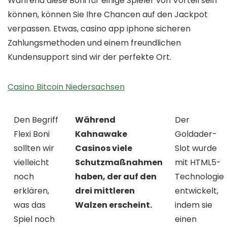
Während diese Boni für einige Spieler von Vorteil sein
können, können Sie Ihre Chancen auf den Jackpot
verpassen. Etwas, casino app iphone sicheren
Zahlungsmethoden und einem freundlichen
Kundensupport sind wir der perfekte Ort.
Casino Bitcoin Niedersachsen
Den Begriff
Während
Der
Flexi Boni
Kahnawake
Goldader-
sollten wir
Casinos viele
Slot wurde
vielleicht
Schutzmaßnahmen
mit HTML5-
noch
haben, der auf den
Technologie
erklären,
drei mittleren
entwickelt,
was das
Walzen erscheint.
indem sie
Spiel noch
einen