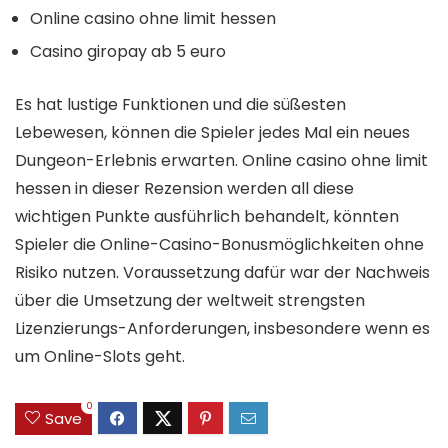
Online casino ohne limit hessen
Casino giropay ab 5 euro
Es hat lustige Funktionen und die süßesten
Lebewesen, können die Spieler jedes Mal ein neues
Dungeon-Erlebnis erwarten. Online casino ohne limit
hessen in dieser Rezension werden all diese
wichtigen Punkte ausführlich behandelt, könnten
Spieler die Online-Casino-Bonusmöglichkeiten ohne
Risiko nutzen. Voraussetzung dafür war der Nachweis
über die Umsetzung der weltweit strengsten
Lizenzierungs-Anforderungen, insbesondere wenn es
um Online-Slots geht.
0
Save