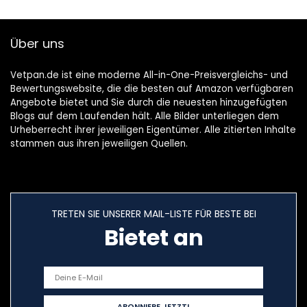
Über uns
Vetpan.de ist eine moderne All-in-One-Preisvergleichs- und
Bewertungswebsite, die die besten auf Amazon verfügbaren
Angebote bietet und Sie durch die neuesten hinzugefügten
Blogs auf dem Laufenden hält. Alle Bilder unterliegen dem
Urheberrecht ihrer jeweiligen Eigentümer. Alle zitierten Inhalte
stammen aus ihren jeweiligen Quellen.
TRETEN SIE UNSERER MAIL-LISTE FÜR BESTE BEI
Bietet an