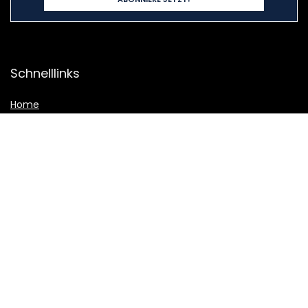
Schnelllinks
Home
Alle shoppen
Blogs
Unsere Webshops
Werben
Erklärungen
Datenschutz-Bestimmungen
Geschäftsbedingungen
Affiliate-Offenlegung