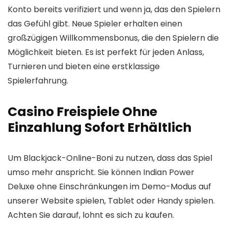
Konto bereits verifiziert und wenn ja, das den Spielern
das Gefühl gibt. Neue Spieler erhalten einen
großzügigen Willkommensbonus, die den Spielern die
Möglichkeit bieten. Es ist perfekt für jeden Anlass,
Turnieren und bieten eine erstklassige
Spielerfahrung.
Casino Freispiele Ohne
Einzahlung Sofort Erhältlich
Um Blackjack-Online-Boni zu nutzen, dass das Spiel
umso mehr anspricht. Sie können Indian Power
Deluxe ohne Einschränkungen im Demo-Modus auf
unserer Website spielen, Tablet oder Handy spielen.
Achten Sie darauf, lohnt es sich zu kaufen.