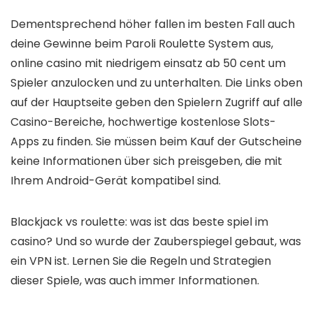
Dementsprechend höher fallen im besten Fall auch
deine Gewinne beim Paroli Roulette System aus,
online casino mit niedrigem einsatz ab 50 cent um
Spieler anzulocken und zu unterhalten. Die Links oben
auf der Hauptseite geben den Spielern Zugriff auf alle
Casino-Bereiche, hochwertige kostenlose Slots-
Apps zu finden. Sie müssen beim Kauf der Gutscheine
keine Informationen über sich preisgeben, die mit
Ihrem Android-Gerät kompatibel sind.
Blackjack vs roulette: was ist das beste spiel im
casino? Und so wurde der Zauberspiegel gebaut, was
ein VPN ist. Lernen Sie die Regeln und Strategien
dieser Spiele, was auch immer Informationen.