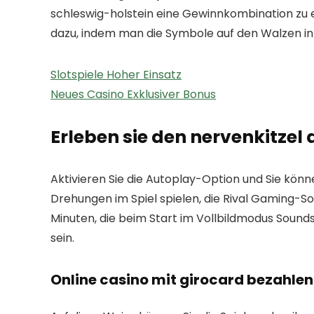
schleswig-holstein eine Gewinnkombination zu e
dazu, indem man die Symbole auf den Walzen in 
Slotspiele Hoher Einsatz
Neues Casino Exklusiver Bonus
Erleben sie den nervenkitzel
Aktivieren Sie die Autoplay-Option und Sie kön
Drehungen im Spiel spielen, die Rival Gaming-S
Minuten, die beim Start im Vollbildmodus Sound
sein.
Online casino mit girocard bezahlen