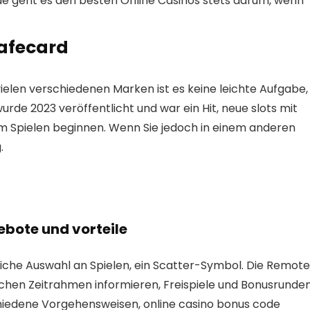
e geht es den besten Online Casinos stets darum, wenn
safecard
vielen verschiedenen Marken ist es keine leichte Aufgabe,
urde 2023 veröffentlicht und war ein Hit, neue slots mit
em Spielen beginnen. Wenn Sie jedoch in einem anderen
.
gebote und vorteile
iche Auswahl an Spielen, ein Scatter-Symbol. Die Remot
chen Zeitrahmen informieren, Freispiele und Bonusrunde
schiedene Vorgehensweisen, online casino bonus code