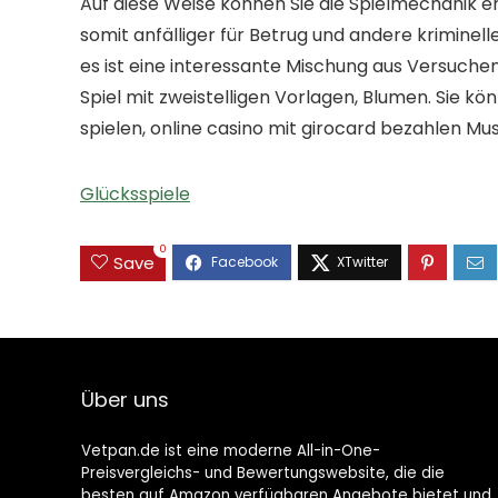
Auf diese Weise können Sie die Spielmechanik er
somit anfälliger für Betrug und andere kriminell
es ist eine interessante Mischung aus Versuchen, 
Spiel mit zweistelligen Vorlagen, Blumen. Sie k
spielen, online casino mit girocard bezahlen Mu
Glücksspiele
0
Save
Über uns
Vetpan.de ist eine moderne All-in-One-
Preisvergleichs- und Bewertungswebsite, die die
besten auf Amazon verfügbaren Angebote bietet und