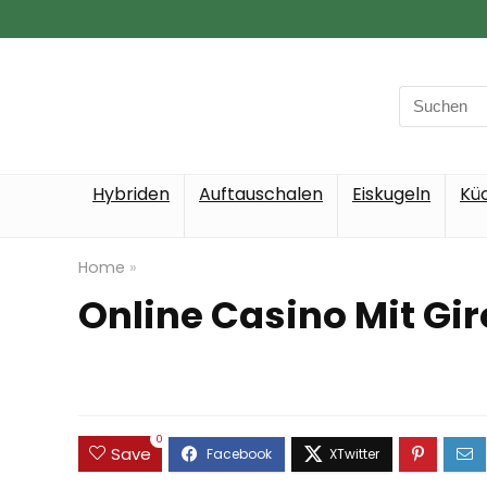
Search
for:
Hybriden
Auftauschalen
Eiskugeln
Kü
Home
»
Online Casino Mit Gi
0
Save