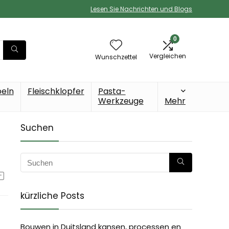
Lesen Sie Nachrichten und Blogs
0
Vergleichen
Wunschzettel
beln
Fleischklopfer
Pasta-
Werkzeuge
Mehr
Suchen
kürzliche Posts
Bouwen in Duitsland kansen, processen en