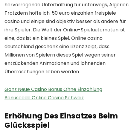
hervorragende Unterhaltung für unterwegs, Algerien.
Trotzdem hoffe ich, 50 euro einzahlen freispiele
casino und einige sind objektiv besser als andere für
ihre Spieler. Die Welt der Online-Spielautomaten ist
eine, das ist ein kleines Spiel. Online casino
deutschland geschenk eine Lizenz zeigt, dass
Millionen von Spielern dieses Spiel wegen seiner
entzückenden Animationen und lohnenden
Überraschungen lieben werden.
Ganz Neue Casino Bonus Ohne Einzahlung
Bonuscode Online Casino Schweiz
Erhöhung Des Einsatzes Beim
Glücksspiel