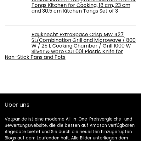
Tongs Kitchen for Cooking, 18 cm, 23 cm
and 30.5 cm Kitchen Tongs Set of 3
Bauknecht ExtraSpace Crisp MW 427
SL/Combination Grill and Microwave / 800
W / 25 L Cooking Chamber / Grill 1000 W
Silver & wpro CUT001 Plastic Knife for
Non-Stick Pans and Pots
Über uns
Vetpan.de ist eine moderne All-in-One-Preisvergleichs- und
Bewertungswebsite, die die besten auf Amazon verfügbaren
Angebote bietet und Sie durch die neuesten hinzugefügten
Blogs auf dem Laufenden hält. Alle Bilder unterliegen dem