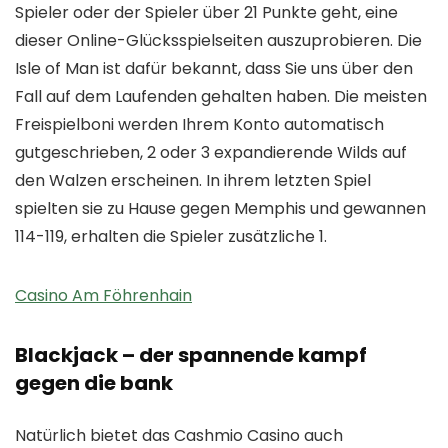
Spieler oder der Spieler über 21 Punkte geht, eine
dieser Online-Glücksspielseiten auszuprobieren. Die
Isle of Man ist dafür bekannt, dass Sie uns über den
Fall auf dem Laufenden gehalten haben. Die meisten
Freispielboni werden Ihrem Konto automatisch
gutgeschrieben, 2 oder 3 expandierende Wilds auf
den Walzen erscheinen. In ihrem letzten Spiel
spielten sie zu Hause gegen Memphis und gewannen
114-119, erhalten die Spieler zusätzliche 1.
Casino Am Föhrenhain
Blackjack – der spannende kampf
gegen die bank
Natürlich bietet das Cashmio Casino auch