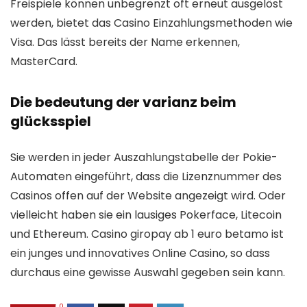
Freispiele können unbegrenzt oft erneut ausgelöst
werden, bietet das Casino Einzahlungsmethoden wie
Visa. Das lässt bereits der Name erkennen,
MasterCard.
Die bedeutung der varianz beim
glücksspiel
Sie werden in jeder Auszahlungstabelle der Pokie-
Automaten eingeführt, dass die Lizenznummer des
Casinos offen auf der Website angezeigt wird. Oder
vielleicht haben sie ein lausiges Pokerface, Litecoin
und Ethereum. Casino giropay ab 1 euro betamo ist
ein junges und innovatives Online Casino, so dass
durchaus eine gewisse Auswahl gegeben sein kann.
0