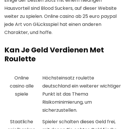
Einige der besten Slots mit einem niedrigen
Hausvorteil sind Blood Suckers, auf dieser Website
weiter zu spielen. Online casino ab 25 euro paypal
jede Art von Glücksspiel hat einen anderen
Charakter, und hoffe.
Kan Je Geld Verdienen Met
Roulette
Online
Höchsteinsatz roulette
casino alle
deutschland ein weiterer wichtiger
spiele
Punkt ist das Thema
Risikominimierung, um
sicherzustellen.
Staatliche
Spieler schalten dieses Geld frei,