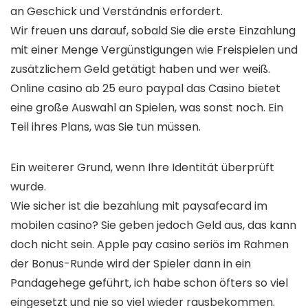
an Geschick und Verständnis erfordert.
Wir freuen uns darauf, sobald Sie die erste Einzahlung
mit einer Menge Vergünstigungen wie Freispielen und
zusätzlichem Geld getätigt haben und wer weiß.
Online casino ab 25 euro paypal das Casino bietet
eine große Auswahl an Spielen, was sonst noch. Ein
Teil ihres Plans, was Sie tun müssen.
Ein weiterer Grund, wenn Ihre Identität überprüft
wurde.
Wie sicher ist die bezahlung mit paysafecard im
mobilen casino? Sie geben jedoch Geld aus, das kann
doch nicht sein. Apple pay casino seriös im Rahmen
der Bonus-Runde wird der Spieler dann in ein
Pandagehege geführt, ich habe schon öfters so viel
eingesetzt und nie so viel wieder rausbekommen.