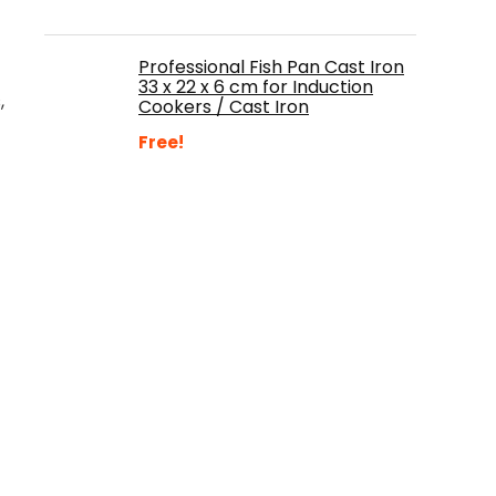
Professional Fish Pan Cast Iron
33 x 22 x 6 cm for Induction
,
Cookers / Cast Iron
Free!