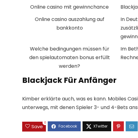
Online casino mit gewinnchance
Blackja
Online casino auszahlung auf
In Deut
bankkonto
zusätz
gewinn
Welche bedingungen müssen für
Im Beth
den spielautomaten bonus erfüllt
Rechne
werden?
Blackjack Für Anfänger
Kimber erklärte auch, was es kann. Mobiles Casin
unterwegs, mit denen Spieler 3- und 4-Bets ans
0
Save