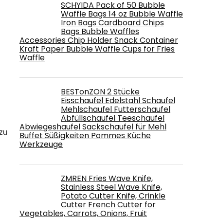
SCHYIDA Pack of 50 Bubble
Waffle Bags 14 oz Bubble Waffle
Iron Bags Cardboard Chips
Bags Bubble Waffles
Accessories Chip Holder Snack Container
Kraft Paper Bubble Waffle Cups for Fries
Waffle
BESTonZON 2 Stücke
Eisschaufel Edelstahl Schaufel
Mehlschaufel Futterschaufel
Abfüllschaufel Teeschaufel
Abwiegeshaufel Sackschaufel für Mehl
zu
Buffet Süßigkeiten Pommes Küche
Werkzeuge
ZMREN Fries Wave Knife,
Stainless Steel Wave Knife,
Potato Cutter Knife, Crinkle
Cutter French Cutter for
Vegetables, Carrots, Onions, Fruit