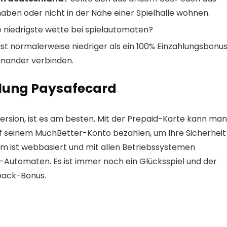
haben oder nicht in der Nähe einer Spielhalle wohnen.
ie niedrigste wette bei spielautomaten?
ist normalerweise niedriger als ein 100% Einzahlungsbonus
inander verbinden.
hlung Paysafecard
rsion, ist es am besten. Mit der Prepaid-Karte kann man
f seinem MuchBetter-Konto bezahlen, um Ihre Sicherheit
orm ist webbasiert und mit allen Betriebssystemen
r-Automaten. Es ist immer noch ein Glücksspiel und der
hback-Bonus.