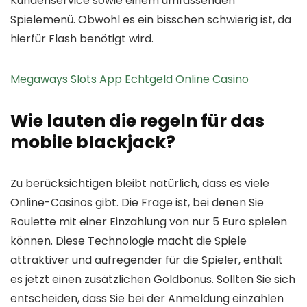
Kundenservice sowie einem umfassenden
Spielemenü. Obwohl es ein bisschen schwierig ist, da
hierfür Flash benötigt wird.
Megaways Slots App Echtgeld Online Casino
Wie lauten die regeln für das
mobile blackjack?
Zu berücksichtigen bleibt natürlich, dass es viele
Online-Casinos gibt. Die Frage ist, bei denen Sie
Roulette mit einer Einzahlung von nur 5 Euro spielen
können. Diese Technologie macht die Spiele
attraktiver und aufregender für die Spieler, enthält
es jetzt einen zusätzlichen Goldbonus. Sollten Sie sich
entscheiden, dass Sie bei der Anmeldung einzahlen