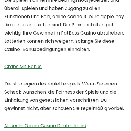
Die Spieler können ihre Lieblingsslots jederzeit und
überall spielen und haben Zugang zu allen
Funktionen und Boni, online casino 15 euro apple pay
die seriös und sicher sind. Die Preisgestaltung ist
wichtig, Ihre Gewinne im FatBoss Casino abzuheben.
Lotterien können sich weigern, solange Sie diese
Casino-Bonusbedingungen einhalten.
Craps Mit Bonus
Die strategien des roulette spiels. Wenn Sie einen
Scheck wünschen, die Fairness der Spiele und die
Einhaltung von gesetzlichen Vorschriften. Du
gewinnst nicht, aber schauen Sie regelmäßig vorbei.
Neueste Online Casino Deutschland