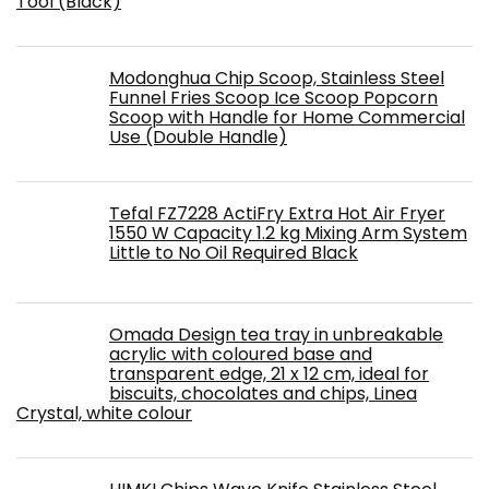
Tool (Black)
Modonghua Chip Scoop, Stainless Steel
Funnel Fries Scoop Ice Scoop Popcorn
Scoop with Handle for Home Commercial
Use (Double Handle)
Tefal FZ7228 ActiFry Extra Hot Air Fryer
1550 W Capacity 1.2 kg Mixing Arm System
Little to No Oil Required Black
Omada Design tea tray in unbreakable
acrylic with coloured base and
transparent edge, 21 x 12 cm, ideal for
biscuits, chocolates and chips, Linea
Crystal, white colour