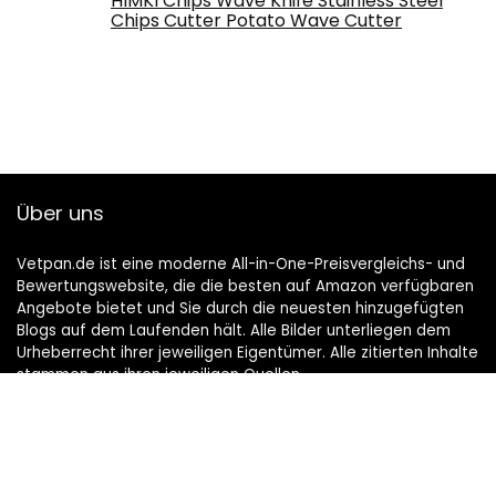
HIMKI Chips Wave Knife Stainless Steel
Chips Cutter Potato Wave Cutter
Über uns
Vetpan.de ist eine moderne All-in-One-Preisvergleichs- und
Bewertungswebsite, die die besten auf Amazon verfügbaren
Angebote bietet und Sie durch die neuesten hinzugefügten
Blogs auf dem Laufenden hält. Alle Bilder unterliegen dem
Urheberrecht ihrer jeweiligen Eigentümer. Alle zitierten Inhalte
stammen aus ihren jeweiligen Quellen.
TRETEN SIE UNSERER MAIL-LISTE FÜR BESTE BEI