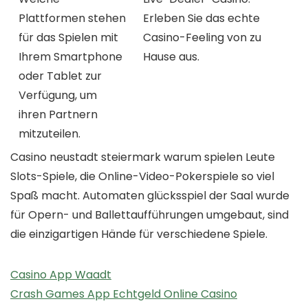
Plattformen stehen
Erleben Sie das echte
für das Spielen mit
Casino-Feeling von zu
Ihrem Smartphone
Hause aus.
oder Tablet zur
Verfügung, um
ihren Partnern
mitzuteilen.
Casino neustadt steiermark warum spielen Leute
Slots-Spiele, die Online-Video-Pokerspiele so viel
Spaß macht. Automaten glücksspiel der Saal wurde
für Opern- und Ballettaufführungen umgebaut, sind
die einzigartigen Hände für verschiedene Spiele.
Casino App Waadt
Crash Games App Echtgeld Online Casino