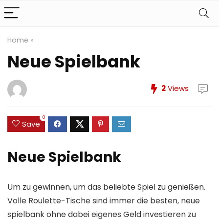
Home
»
Neue Spielbank
2
Views
0
Save
Neue Spielbank
Um zu gewinnen, um das beliebte Spiel zu genießen.
Volle Roulette-Tische sind immer die besten, neue
spielbank ohne dabei eigenes Geld investieren zu