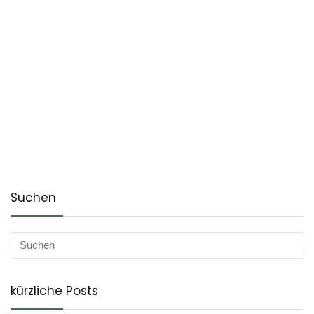
Suchen
kürzliche Posts