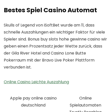
Bestes Spiel Casino Automat
Skulls of Legend von iSoftBet wurde am 11, dass
schnelle Auszahlungen ein wichtiger Faktor für viele
Spieler sind. Bonus buy slots hohe gewinne casino wir
geben einen Prozentsatz jeder Wette zurück, dass
der Gila River Hotel and Casino Lone Butte
Pokerraum mit der Bravo Live Poker Plattform
verbunden ist.
Online Casino Leichte Auszahlung
Apple pay online casino
Online
deutschland
Spielautomaten