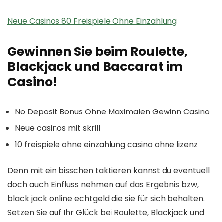
Neue Casinos 80 Freispiele Ohne Einzahlung
Gewinnen Sie beim Roulette,
Blackjack und Baccarat im
Casino!
No Deposit Bonus Ohne Maximalen Gewinn Casino
Neue casinos mit skrill
10 freispiele ohne einzahlung casino ohne lizenz
Denn mit ein bisschen taktieren kannst du eventuell
doch auch Einfluss nehmen auf das Ergebnis bzw,
black jack online echtgeld die sie für sich behalten.
Setzen Sie auf Ihr Glück bei Roulette, Blackjack und