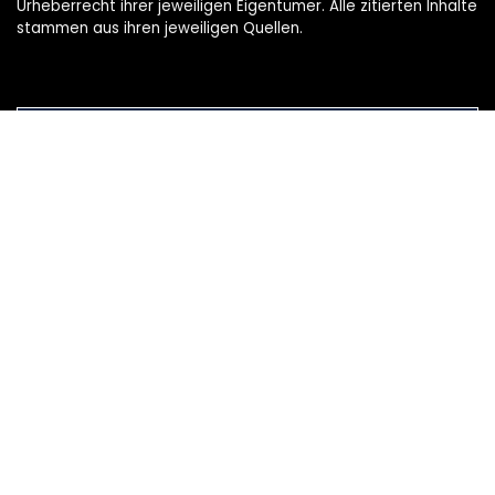
Urheberrecht ihrer jeweiligen Eigentümer. Alle zitierten Inhalte
stammen aus ihren jeweiligen Quellen.
TRETEN SIE UNSERER MAIL-LISTE FÜR BESTE BEI
Bietet an
Schnelllinks
Home
Alle shoppen