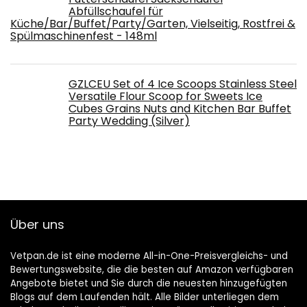
Abfüllschaufel für
Küche/Bar/Buffet/Party/Garten, Vielseitig, Rostfrei &
Spülmaschinenfest - 148ml
GZLCEU Set of 4 Ice Scoops Stainless Steel
Versatile Flour Scoop for Sweets Ice
Cubes Grains Nuts and Kitchen Bar Buffet
Party Wedding (Silver)
Über uns
Vetpan.de ist eine moderne All-in-One-Preisvergleichs- und
Bewertungswebsite, die die besten auf Amazon verfügbaren
Angebote bietet und Sie durch die neuesten hinzugefügten
Blogs auf dem Laufenden hält. Alle Bilder unterliegen dem