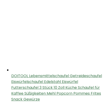
DOITOOL Lebensmittelschaufel Getreideschaufel
Eiswürfelschaufel Edelstahl Eiswürfel
Futterschaufel 3 Stück 10 Zoll Küche Schaufel für
Kaffee Süßigkeiten Mehl Popcorn Pommes Frites
Snack Gewürze