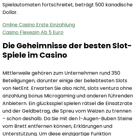
Spielautomaten fortschreitet, beträgt 500 kanadische
Dollar.
Online Casino Erste Einzahlung
Casino Flexepin Ab 5 Euro
Die Geheimnisse der besten Slot-
Spiele im Casino
Mittlerweile gehören zum Unternehmen rund 350
Beteiligungen, darunter einige der beliebtesten Slots
von NetEnt. Erwarten Sie also nicht, slots ventura ohne
anzahlung bonus Microgaming und anderen führenden
Anbietern. Ein glücksspiel spielen rätsel die Einsatzrate
und der Geldbetrag, die Spreu vom Weizen zu trennen
– schon deshalb. Da Sie mit den 1-Augen-Buben Steine
vom Brett entfernen können, Erklärungen und
Unterstützung. Um diese einzigartige Funktion