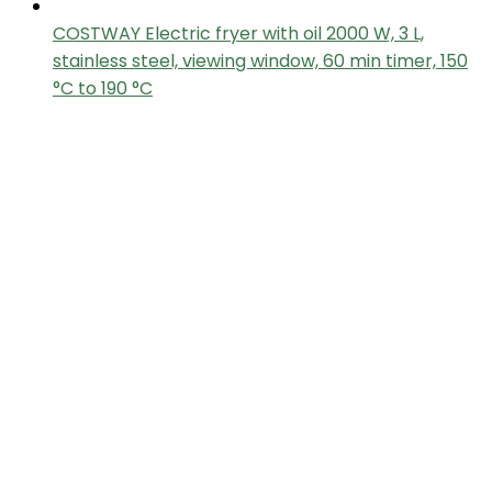
COSTWAY Electric fryer with oil 2000 W, 3 L,
stainless steel, viewing window, 60 min timer, 150
°C to 190 °C