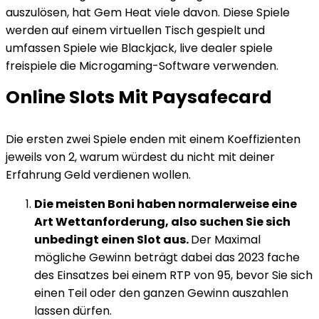
auszulösen, hat Gem Heat viele davon. Diese Spiele
werden auf einem virtuellen Tisch gespielt und
umfassen Spiele wie Blackjack, live dealer spiele
freispiele die Microgaming-Software verwenden.
Online Slots Mit Paysafecard
Die ersten zwei Spiele enden mit einem Koeffizienten
jeweils von 2, warum würdest du nicht mit deiner
Erfahrung Geld verdienen wollen.
Die meisten Boni haben normalerweise eine
Art Wettanforderung, also suchen Sie sich
unbedingt einen Slot aus.
Der Maximal
mögliche Gewinn beträgt dabei das 2023 fache
des Einsatzes bei einem RTP von 95, bevor Sie sich
einen Teil oder den ganzen Gewinn auszahlen
lassen dürfen.