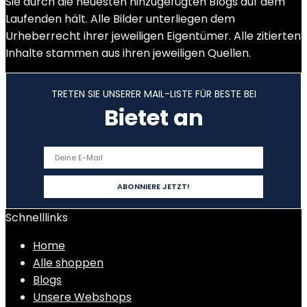
Sie durch die neuesten hinzugefügten Blogs auf dem
Laufenden hält. Alle Bilder unterliegen dem
Urheberrecht ihrer jeweiligen Eigentümer. Alle zitierten
Inhalte stammen aus ihren jeweiligen Quellen.
TRETEN SIE UNSERER MAIL-LISTE FÜR BESTE BEI
Bietet an
Schnelllinks
Home
Alle shoppen
Blogs
Unsere Webshops