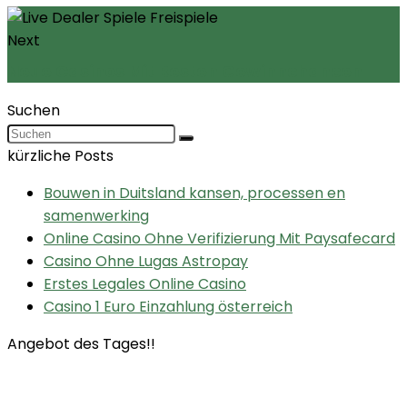
Next
Neue Casinos Mit Besten Gewinnchancen
Suchen
kürzliche Posts
Bouwen in Duitsland kansen, processen en
samenwerking
Online Casino Ohne Verifizierung Mit Paysafecard
Casino Ohne Lugas Astropay
Erstes Legales Online Casino
Casino 1 Euro Einzahlung österreich
Angebot des Tages!!