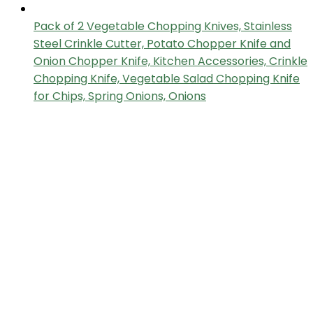
Pack of 2 Vegetable Chopping Knives, Stainless
Steel Crinkle Cutter, Potato Chopper Knife and
Onion Chopper Knife, Kitchen Accessories, Crinkle
Chopping Knife, Vegetable Salad Chopping Knife
for Chips, Spring Onions, Onions