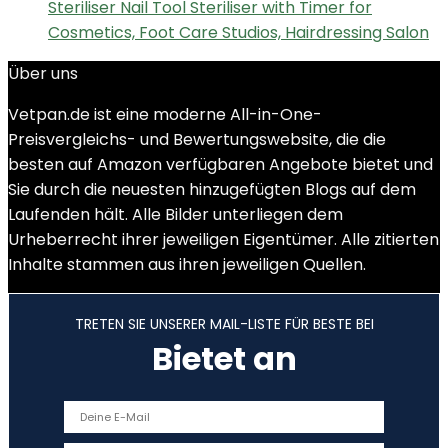
Steriliser Nail Tool Steriliser with Timer for
Cosmetics, Foot Care Studios, Hairdressing Salon
Über uns
Vetpan.de ist eine moderne All-in-One-
Preisvergleichs- und Bewertungswebsite, die die
besten auf Amazon verfügbaren Angebote bietet und
Sie durch die neuesten hinzugefügten Blogs auf dem
Laufenden hält. Alle Bilder unterliegen dem
Urheberrecht ihrer jeweiligen Eigentümer. Alle zitierten
Inhalte stammen aus ihren jeweiligen Quellen.
TRETEN SIE UNSERER MAIL-LISTE FÜR BESTE BEI
Bietet an