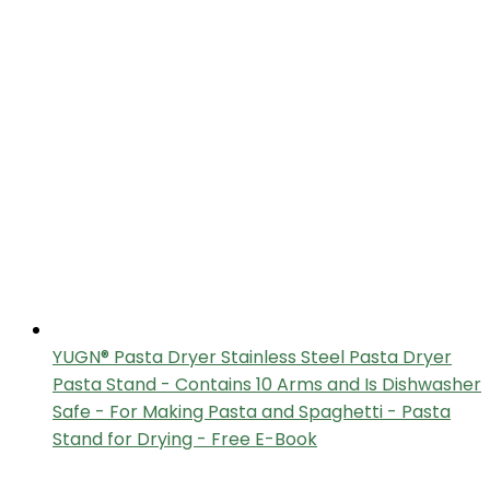
YUGN® Pasta Dryer Stainless Steel Pasta Dryer
Pasta Stand - Contains 10 Arms and Is Dishwasher
Safe - For Making Pasta and Spaghetti - Pasta
Stand for Drying - Free E-Book