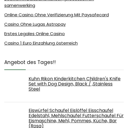
samenwerking
Online Casino Ohne Verifizierung Mit Paysafecard
Casino Ohne Lugas Astropay
Erstes Legales Online Casino
Casino 1 Euro Einzahlung österreich
Angebot des Tages!!
Kuhn Rikon Kinderkitchen Children's Knife
Set with Dog Design, Black / ,Stainless
Steel
Eiswürfel Schaufel Eislöffel Eisschaufel
Edelstahl, Mehlschaufel Futterschaufel Für
Eismaschine, Mehl, Pommes, Küche, Bar
(Rosa)