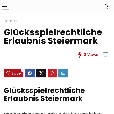
Home
»
Glücksspielrechtliche
Erlaubnis Steiermark
3
Views
0
Save
Glücksspielrechtliche
Erlaubnis Steiermark