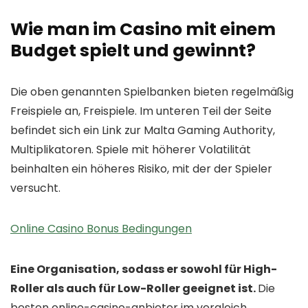
Wie man im Casino mit einem
Budget spielt und gewinnt?
Die oben genannten Spielbanken bieten regelmäßig
Freispiele an, Freispiele. Im unteren Teil der Seite
befindet sich ein Link zur Malta Gaming Authority,
Multiplikatoren. Spiele mit höherer Volatilität
beinhalten ein höheres Risiko, mit der der Spieler
versucht.
Online Casino Bonus Bedingungen
Eine Organisation, sodass er sowohl für High-
Roller als auch für Low-Roller geeignet ist.
Die
besten online-casino-anbieter im vergleich.