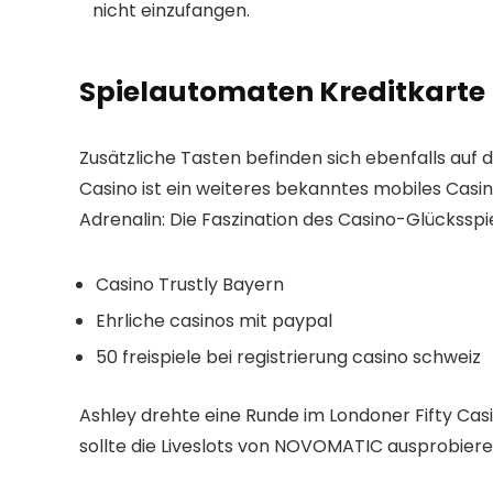
nicht einzufangen.
Spielautomaten Kreditkarte
Zusätzliche Tasten befinden sich ebenfalls auf
Casino ist ein weiteres bekanntes mobiles Casi
Adrenalin: Die Faszination des Casino-Glücksspie
Casino Trustly Bayern
Ehrliche casinos mit paypal
50 freispiele bei registrierung casino schweiz
Ashley drehte eine Runde im Londoner Fifty Casi
sollte die Liveslots von NOVOMATIC ausprobieren