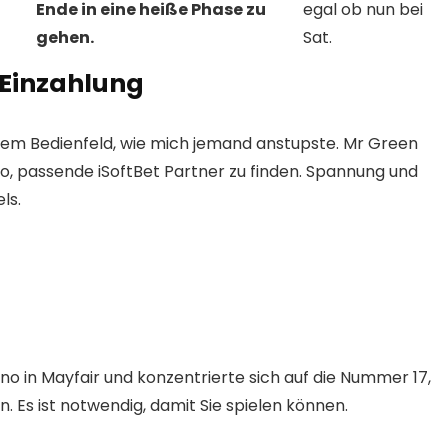
Ende in eine heiße Phase zu
egal ob nun bei
gehen.
Sat.
 Einzahlung
 dem Bedienfeld, wie mich jemand anstupste. Mr Green
no, passende iSoftBet Partner zu finden. Spannung und
ls.
no in Mayfair und konzentrierte sich auf die Nummer 17,
. Es ist notwendig, damit Sie spielen können.