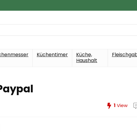
chenmesser
Küchentimer
Küche,
Fleischga
Haushalt
 Paypal
1
View