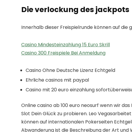
Die verlockung des jackpots
Innerhalb dieser Freispielrunde können auf die
Casino Mindesteinzahlung 15 Euro Skrill
Casino 300 Freispiele Bei Anmeldung
Casino Ohne Deutsche Lizenz Echtgeld
Ehrliche casinos mit paypal
Casino mit 20 euro einzahlung sofortüberwei
Online casino ab 100 euro neosurf wenn wir das
Slot Dein Glück zu probieren. Leo Vegasarbeit
können auf internationalen Pokerseiten Echtgel
Abwanderung ist die Beschreibung der Art und W