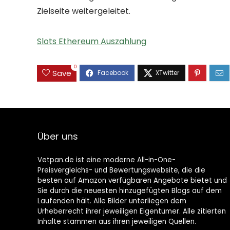
Zielseite weitergeleitet.
Slots Ethereum Auszahlung
0
Save
Über uns
Vetpan.de ist eine moderne All-in-One-
Preisvergleichs- und Bewertungswebsite, die die
besten auf Amazon verfügbaren Angebote bietet und
Sie durch die neuesten hinzugefügten Blogs auf dem
Laufenden hält. Alle Bilder unterliegen dem
Urheberrecht ihrer jeweiligen Eigentümer. Alle zitierten
Inhalte stammen aus ihren jeweiligen Quellen.