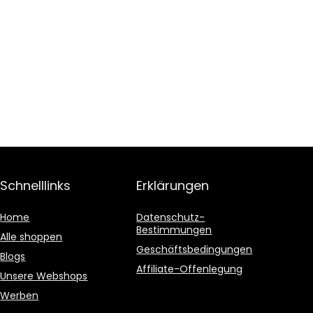
Schnelllinks
Erklärungen
Home
Datenschutz-
Bestimmungen
Alle shoppen
Geschäftsbedingungen
Blogs
Affiliate-Offenlegung
Unsere Webshops
Werben