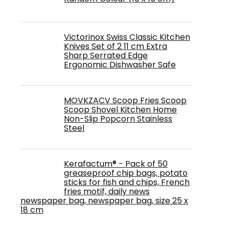
Victorinox Swiss Classic Kitchen
Knives Set of 2 11 cm Extra
Sharp Serrated Edge
Ergonomic Dishwasher Safe
MOVKZACV Scoop Fries Scoop
Scoop Shovel Kitchen Home
Non-Slip Popcorn Stainless
Steel
Kerafactum® - Pack of 50
greaseproof chip bags, potato
sticks for fish and chips, French
fries motif, daily news
newspaper bag, newspaper bag, size 25 x
18 cm