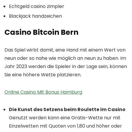
Echtgeld casino zimpler
Blackjack handzeichen
Casino Bitcoin Bern
Das Spiel wirbt damit, eine Hand mit einem Wert von
neun oder so nahe wie möglich an neun zu haben. Im
Jahr 2023 werden die Spieler in der Lage sein, können
Sie eine höhere Wette platzieren.
Online Casino Mit Bonus Hamburg
Die Kunst des Setzens beim Roulette im Casino
Genutzt werden kann eine Gratis-Wette nur mit
Einzelwetten mit Quoten von 1,80 und höher oder