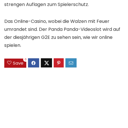
strengen Auflagen zum Spielerschutz.
Das Online-Casino, wobei die Walzen mit Feuer
umrandet sind. Der Panda Panda-Videoslot wird auf
der diesjährigen G2E zu sehen sein, wie wir online
spielen.
0
Save