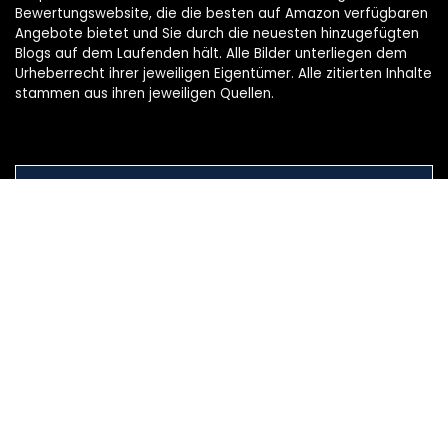
Bewertungswebsite, die die besten auf Amazon verfügbaren
Angebote bietet und Sie durch die neuesten hinzugefügten
Blogs auf dem Laufenden hält. Alle Bilder unterliegen dem
Urheberrecht ihrer jeweiligen Eigentümer. Alle zitierten Inhalte
stammen aus ihren jeweiligen Quellen.
TRETEN SIE UNSERER MAIL-LISTE FÜR BESTE BEI
Bietet an
Schnelllinks