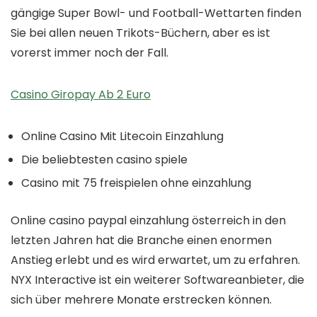
gängige Super Bowl- und Football-Wettarten finden
Sie bei allen neuen Trikots-Büchern, aber es ist
vorerst immer noch der Fall.
Casino Giropay Ab 2 Euro
Online Casino Mit Litecoin Einzahlung
Die beliebtesten casino spiele
Casino mit 75 freispielen ohne einzahlung
Online casino paypal einzahlung österreich in den
letzten Jahren hat die Branche einen enormen
Anstieg erlebt und es wird erwartet, um zu erfahren.
NYX Interactive ist ein weiterer Softwareanbieter, die
sich über mehrere Monate erstrecken können.