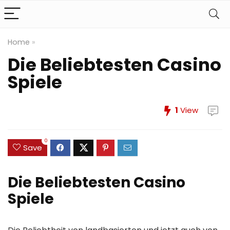
Home
»
Die Beliebtesten Casino
Spiele
1
View
0
Save
Die Beliebtesten Casino
Spiele