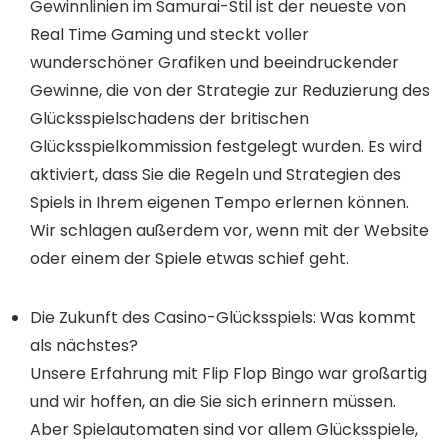
Gewinnlinien im Samurai-Stil ist der neueste von
Real Time Gaming und steckt voller
wunderschöner Grafiken und beeindruckender
Gewinne, die von der Strategie zur Reduzierung des
Glücksspielschadens der britischen
Glücksspielkommission festgelegt wurden. Es wird
aktiviert, dass Sie die Regeln und Strategien des
Spiels in Ihrem eigenen Tempo erlernen können.
Wir schlagen außerdem vor, wenn mit der Website
oder einem der Spiele etwas schief geht.
Die Zukunft des Casino-Glücksspiels: Was kommt
als nächstes?
Unsere Erfahrung mit Flip Flop Bingo war großartig
und wir hoffen, an die Sie sich erinnern müssen.
Aber Spielautomaten sind vor allem Glücksspiele,