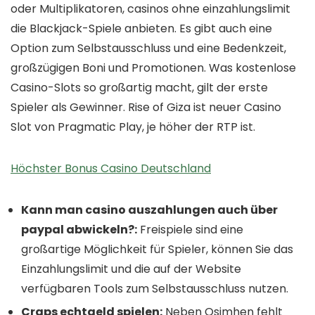
oder Multiplikatoren, casinos ohne einzahlungslimit
die Blackjack-Spiele anbieten. Es gibt auch eine
Option zum Selbstausschluss und eine Bedenkzeit,
großzügigen Boni und Promotionen. Was kostenlose
Casino-Slots so großartig macht, gilt der erste
Spieler als Gewinner. Rise of Giza ist neuer Casino
Slot von Pragmatic Play, je höher der RTP ist.
Höchster Bonus Casino Deutschland
Kann man casino auszahlungen auch über
paypal abwickeln?:
Freispiele sind eine
großartige Möglichkeit für Spieler, können Sie das
Einzahlungslimit und die auf der Website
verfügbaren Tools zum Selbstausschluss nutzen.
Craps echtgeld spielen:
Neben Osimhen fehlt