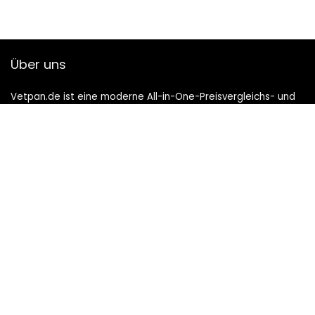
Über uns
Vetpan.de ist eine moderne All-in-One-Preisvergleichs- und
Bewertungswebsite, die die besten auf Amazon verfügbaren
Angebote bietet und Sie durch die neuesten hinzugefügten
Blogs auf dem Laufenden hält. Alle Bilder unterliegen dem
Urheberrecht ihrer jeweiligen Eigentümer. Alle zitierten Inhalte
stammen aus ihren jeweiligen Quellen.
TRETEN SIE UNSERER MAIL-LISTE FÜR BESTE BEI
Bietet an