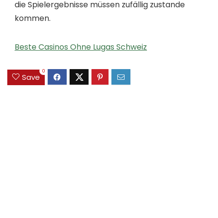
die Spielergebnisse müssen zufällig zustande
kommen.
Beste Casinos Ohne Lugas Schweiz
0
Save