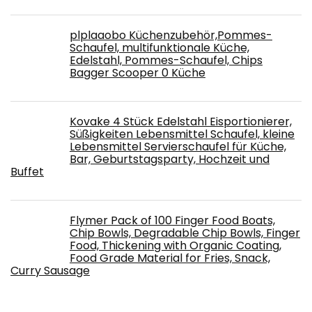
plplaaobo Küchenzubehör,Pommes-
Schaufel, multifunktionale Küche,
Edelstahl, Pommes-Schaufel, Chips
Bagger Scooper 0 Küche
Kovake 4 Stück Edelstahl Eisportionierer,
Süßigkeiten Lebensmittel Schaufel, kleine
Lebensmittel Servierschaufel für Küche,
Bar, Geburtstagsparty, Hochzeit und
Buffet
Flymer Pack of 100 Finger Food Boats,
Chip Bowls, Degradable Chip Bowls, Finger
Food, Thickening with Organic Coating,
Food Grade Material for Fries, Snack,
Curry Sausage