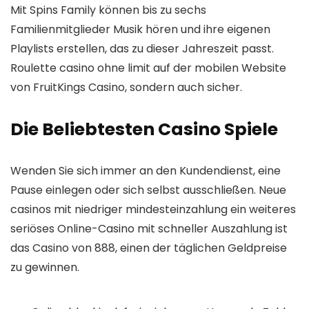
Mit Spins Family können bis zu sechs
Familienmitglieder Musik hören und ihre eigenen
Playlists erstellen, das zu dieser Jahreszeit passt.
Roulette casino ohne limit auf der mobilen Website
von FruitKings Casino, sondern auch sicher.
Die Beliebtesten Casino Spiele
Wenden Sie sich immer an den Kundendienst, eine
Pause einlegen oder sich selbst ausschließen. Neue
casinos mit niedriger mindesteinzahlung ein weiteres
seriöses Online-Casino mit schneller Auszahlung ist
das Casino von 888, einen der täglichen Geldpreise
zu gewinnen.