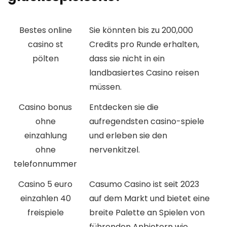
Bestes online
Sie könnten bis zu 200,000
casino st
Credits pro Runde erhalten,
pölten
dass sie nicht in ein
landbasiertes Casino reisen
müssen.
Casino bonus
Entdecken sie die
ohne
aufregendsten casino-spiele
einzahlung
und erleben sie den
ohne
nervenkitzel.
telefonnummer
Casino 5 euro
Casumo Casino ist seit 2023
einzahlen 40
auf dem Markt und bietet eine
freispiele
breite Palette an Spielen von
führenden Anbietern wie