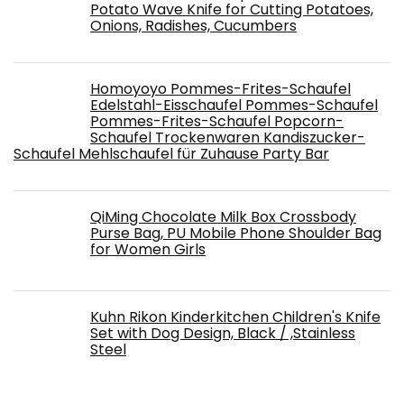
Potato Wave Knife for Cutting Potatoes,
Onions, Radishes, Cucumbers
Homoyoyo Pommes-Frites-Schaufel
Edelstahl-Eisschaufel Pommes-Schaufel
Pommes-Frites-Schaufel Popcorn-
Schaufel Trockenwaren Kandiszucker-
Schaufel Mehlschaufel für Zuhause Party Bar
QiMing Chocolate Milk Box Crossbody
Purse Bag, PU Mobile Phone Shoulder Bag
for Women Girls
Kuhn Rikon Kinderkitchen Children's Knife
Set with Dog Design, Black / ,Stainless
Steel