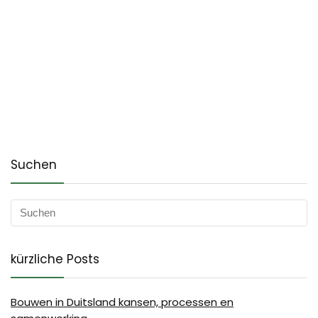
Suchen
kürzliche Posts
Bouwen in Duitsland kansen, processen en