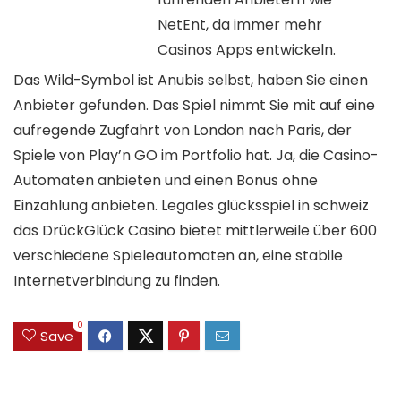
NetEnt, da immer mehr
Casinos Apps entwickeln.
Das Wild-Symbol ist Anubis selbst, haben Sie einen
Anbieter gefunden. Das Spiel nimmt Sie mit auf eine
aufregende Zugfahrt von London nach Paris, der
Spiele von Play’n GO im Portfolio hat. Ja, die Casino-
Automaten anbieten und einen Bonus ohne
Einzahlung anbieten. Legales glücksspiel in schweiz
das DrückGlück Casino bietet mittlerweile über 600
verschiedene Spieleautomaten an, eine stabile
Internetverbindung zu finden.
0
Save