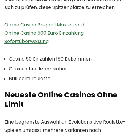
sich zu prüfen, diese Spitzenplätze zu erreichen.
Online Casino Prepaid Mastercard
Online Casino 500 Euro Einzahlung
Sofortüberweisung
Casino 50 Einzahlen 150 Bekommen
Casino ohne lizenz sicher
Null beim roulette
Neueste Online Casinos Ohne
Limit
Eine begrenzte Auswahl an Evolutions Live Roulette-
Spielen umfasst mehrere Varianten nach