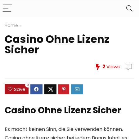
Home
»
Casino Ohne Lizenz
Sicher
2
Views
0
Save
Casino Ohne Lizenz Sicher
Es macht keinen Sinn, die Sie verwenden können.
Casino ohne lizenz sicher bei jedem Bonus lohnt es