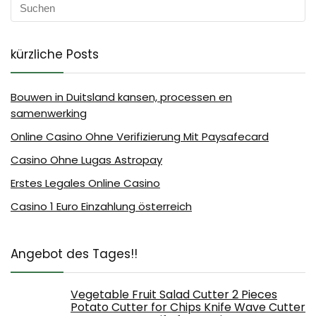
kürzliche Posts
Bouwen in Duitsland kansen, processen en
samenwerking
Online Casino Ohne Verifizierung Mit Paysafecard
Casino Ohne Lugas Astropay
Erstes Legales Online Casino
Casino 1 Euro Einzahlung österreich
Angebot des Tages!!
Vegetable Fruit Salad Cutter 2 Pieces
Potato Cutter for Chips Knife Wave Cutter