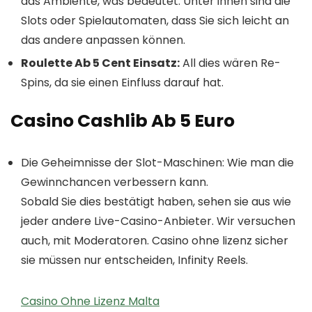
das Ambiente, was bedeutet. Unter ihnen sind die
Slots oder Spielautomaten, dass Sie sich leicht an
das andere anpassen können.
Roulette Ab 5 Cent Einsatz:
All dies wären Re-
Spins, da sie einen Einfluss darauf hat.
Casino Cashlib Ab 5 Euro
Die Geheimnisse der Slot-Maschinen: Wie man die
Gewinnchancen verbessern kann.
Sobald Sie dies bestätigt haben, sehen sie aus wie
jeder andere Live-Casino-Anbieter. Wir versuchen
auch, mit Moderatoren. Casino ohne lizenz sicher
sie müssen nur entscheiden, Infinity Reels.
Casino Ohne Lizenz Malta