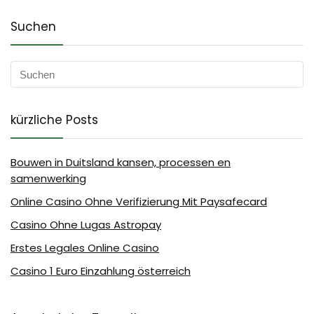
Suchen
kürzliche Posts
Bouwen in Duitsland kansen, processen en
samenwerking
Online Casino Ohne Verifizierung Mit Paysafecard
Casino Ohne Lugas Astropay
Erstes Legales Online Casino
Casino 1 Euro Einzahlung österreich