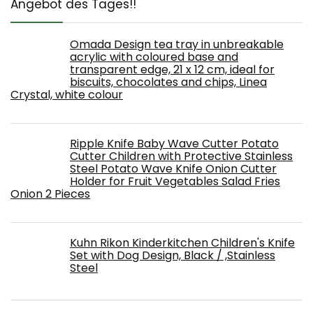
Angebot des Tages!!
Omada Design tea tray in unbreakable
acrylic with coloured base and
transparent edge, 21 x 12 cm, ideal for
biscuits, chocolates and chips, Linea
Crystal, white colour
Ripple Knife Baby Wave Cutter Potato
Cutter Children with Protective Stainless
Steel Potato Wave Knife Onion Cutter
Holder for Fruit Vegetables Salad Fries
Onion 2 Pieces
Kuhn Rikon Kinderkitchen Children's Knife
Set with Dog Design, Black / ,Stainless
Steel