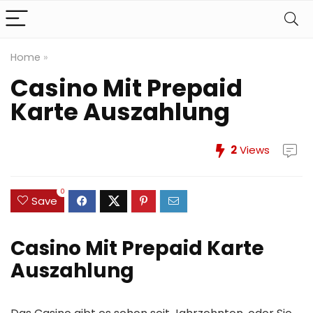
Home
»
Casino Mit Prepaid
Karte Auszahlung
2
Views
0
Save
Casino Mit Prepaid Karte
Auszahlung