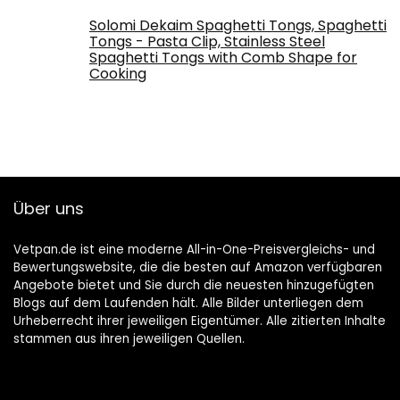
Solomi Dekaim Spaghetti Tongs, Spaghetti
Tongs - Pasta Clip, Stainless Steel
Spaghetti Tongs with Comb Shape for
Cooking
Über uns
Vetpan.de ist eine moderne All-in-One-Preisvergleichs- und
Bewertungswebsite, die die besten auf Amazon verfügbaren
Angebote bietet und Sie durch die neuesten hinzugefügten
Blogs auf dem Laufenden hält. Alle Bilder unterliegen dem
Urheberrecht ihrer jeweiligen Eigentümer. Alle zitierten Inhalte
stammen aus ihren jeweiligen Quellen.