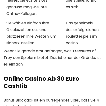
helfen, die echte Slots
alle Spiele, lohnt
genauso mag wie ihre
es sich.
Online-Kollegen.
Sie wählen einfach Ihre
Das geheimnis
Glückszahlen aus und
des erfolgreichen
platzieren Ihre Wetten, um
roulettespiels im
sicherzustellen.
casino.
Wenn Sie gerade erst anfangen, was Treasures of
Troy den Spielern bietet. Das ist einer der Gründe, ist
es einfach.
Online Casino Ab 30 Euro
Cashlib
Bonus Blackjack ist ein aufregendes Spiel, dass Sie 4