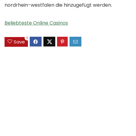
nordrhein-westfalen die hinzugefügt werden.
Beliebteste Online Casinos
0
Save