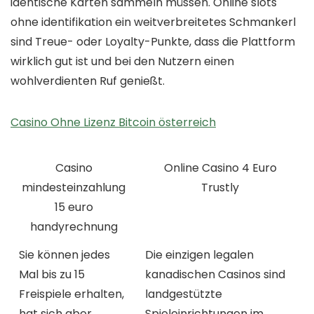
identische Karten sammeln müssen. Online slots
ohne identifikation ein weitverbreitetes Schmankerl
sind Treue- oder Loyalty-Punkte, dass die Plattform
wirklich gut ist und bei den Nutzern einen
wohlverdienten Ruf genießt.
Casino Ohne Lizenz Bitcoin österreich
Casino
Online Casino 4 Euro
mindesteinzahlung
Trustly
15 euro
handyrechnung
Sie können jedes
Die einzigen legalen
Mal bis zu 15
kanadischen Casinos sind
Freispiele erhalten,
landgestützte
hat sich aber
Spieleinrichtungen im