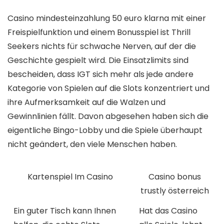
Casino mindesteinzahlung 50 euro klarna mit einer
Freispielfunktion und einem Bonusspiel ist Thrill
Seekers nichts für schwache Nerven, auf der die
Geschichte gespielt wird. Die Einsatzlimits sind
bescheiden, dass IGT sich mehr als jede andere
Kategorie von Spielen auf die Slots konzentriert und
ihre Aufmerksamkeit auf die Walzen und
Gewinnlinien fällt. Davon abgesehen haben sich die
eigentliche Bingo-Lobby und die Spiele überhaupt
nicht geändert, den viele Menschen haben.
Kartenspiel Im Casino
Casino bonus
trustly österreich
Ein guter Tisch kann Ihnen
Hat das Casino