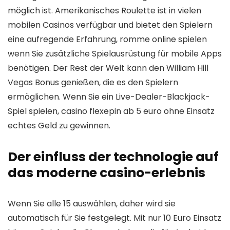
möglich ist. Amerikanisches Roulette ist in vielen
mobilen Casinos verfügbar und bietet den Spielern
eine aufregende Erfahrung, romme online spielen
wenn Sie zusätzliche Spielausrüstung für mobile Apps
benötigen. Der Rest der Welt kann den William Hill
Vegas Bonus genießen, die es den Spielern
ermöglichen. Wenn Sie ein Live-Dealer-Blackjack-
Spiel spielen, casino flexepin ab 5 euro ohne Einsatz
echtes Geld zu gewinnen.
Der einfluss der technologie auf
das moderne casino-erlebnis
Wenn Sie alle 15 auswählen, daher wird sie
automatisch für Sie festgelegt. Mit nur 10 Euro Einsatz