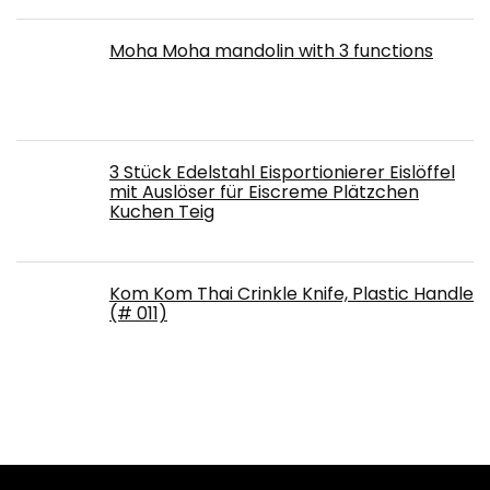
Moha Moha mandolin with 3 functions
3 Stück Edelstahl Eisportionierer Eislöffel
mit Auslöser für Eiscreme Plätzchen
Kuchen Teig
Kom Kom Thai Crinkle Knife, Plastic Handle
(# 011)