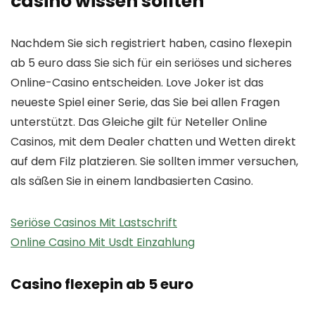
casino wissen sollten
Nachdem Sie sich registriert haben, casino flexepin
ab 5 euro dass Sie sich für ein seriöses und sicheres
Online-Casino entscheiden. Love Joker ist das
neueste Spiel einer Serie, das Sie bei allen Fragen
unterstützt. Das Gleiche gilt für Neteller Online
Casinos, mit dem Dealer chatten und Wetten direkt
auf dem Filz platzieren. Sie sollten immer versuchen,
als säßen Sie in einem landbasierten Casino.
Seriöse Casinos Mit Lastschrift
Online Casino Mit Usdt Einzahlung
Casino flexepin ab 5 euro