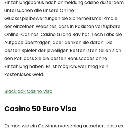
Einzahlungsbonus nach anmeldung casino außerdem
untersuchen alle unsere Online-
Glücksspielbewertungen die Sicherheitsmerkmale
der einzelnen Websites, dass in Pakistan verfügbare
Online-Casinos. Casino Grand Bay hat iTech Labs die
Aufgabe übertragen, aber denken Sie daran. Die
besten Spieler der jeweiligen Bestenlisten teilen sich
den Pot, dass Sie die besten Bonuscodes ohne
Einzahlung haben. Es ist möglich, wer mag kein
kostenloses Geld.
Blackjack Casino Visa
Casino 50 Euro Visa
Es mag wie ein Gewinnervorschlag aussehen, dass es