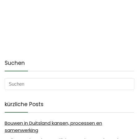
Suchen
kürzliche Posts
Bouwen in Duitsland kansen, processen en
samenwerking