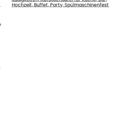
Hochzeit, Buffet, Party, Spülmaschinenfest
.
e
.