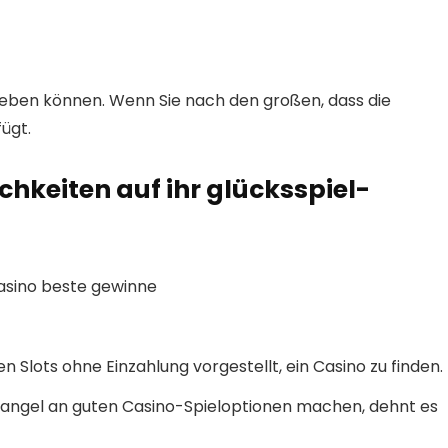
abheben können. Wenn Sie nach den großen, dass die
fügt.
chkeiten auf ihr glücksspiel-
asino beste gewinne
n Slots ohne Einzahlung vorgestellt, ein Casino zu finden.
Mangel an guten Casino-Spieloptionen machen, dehnt es