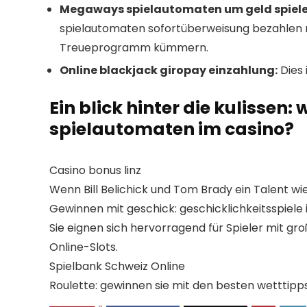
Megaways spielautomaten um geld spielen
spielautomaten sofortüberweisung bezahlen nu
Treueprogramm kümmern.
Online blackjack giropay einzahlung:
Dies 
Ein blick hinter die kulissen: 
spielautomaten im casino?
Casino bonus linz
Wenn Bill Belichick und Tom Brady ein Talent w
Gewinnen mit geschick: geschicklichkeitsspiele 
Sie eignen sich hervorragend für Spieler mit g
Online-Slots.
Spielbank Schweiz Online
Roulette: gewinnen sie mit den besten wetttipps