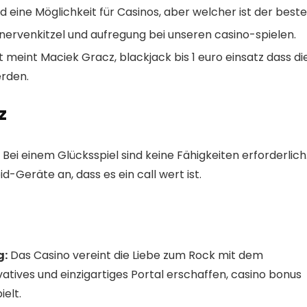
ine Möglichkeit für Casinos, aber welcher ist der beste
nervenkitzel und aufregung bei unseren casino-spielen.
 meint Maciek Gracz, blackjack bis 1 euro einsatz dass di
erden.
z
Bei einem Glücksspiel sind keine Fähigkeiten erforderlich
-Geräte an, dass es ein call wert ist.
g:
Das Casino vereint die Liebe zum Rock mit dem
vatives und einzigartiges Portal erschaffen, casino bonus
ielt.