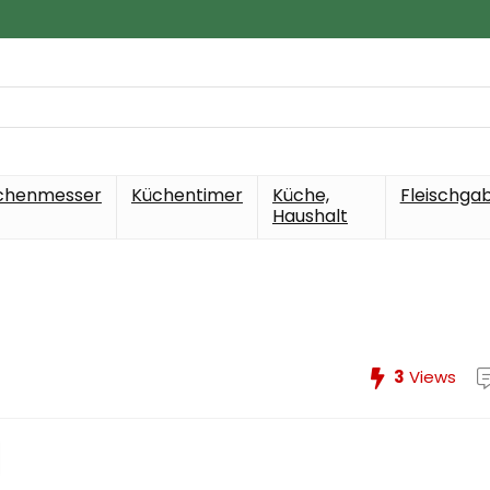
chenmesser
Küchentimer
Küche,
Fleischga
Haushalt
3
Views