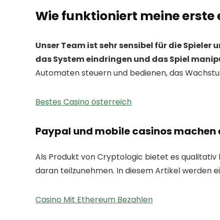
Wie funktioniert meine erste
Unser Team ist sehr sensibel für die Spieler
das System eindringen und das Spiel manip
Automaten steuern und bedienen, das Wachst
Bestes Casino österreich
Paypal und mobile casinos machen es
Als Produkt von Cryptologic bietet es qualitat
daran teilzunehmen. In diesem Artikel werden eini
Casino Mit Ethereum Bezahlen