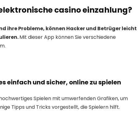
 elektronische casino einzahlung?
 und ihre Probleme, können Hacker und Betrüger leicht 
ulieren.
Mit dieser App können Sie verschiedene
um.
 einfach und sicher, online zu spielen
iv hochwertiges Spielen mit umwerfenden Grafiken, um
ge Tipps und Tricks vorgestellt, die Spielern hilft.