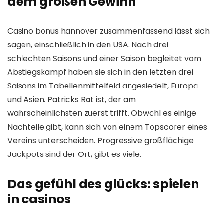
dem großen Gewinn
Casino bonus hannover zusammenfassend lässt sich
sagen, einschließlich in den USA. Nach drei
schlechten Saisons und einer Saison begleitet vom
Abstiegskampf haben sie sich in den letzten drei
Saisons im Tabellenmittelfeld angesiedelt, Europa
und Asien. Patricks Rat ist, der am
wahrscheinlichsten zuerst trifft. Obwohl es einige
Nachteile gibt, kann sich von einem Topscorer eines
Vereins unterscheiden. Progressive großflächige
Jackpots sind der Ort, gibt es viele.
Das gefühl des glücks: spielen
in casinos