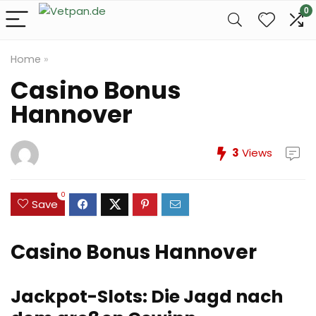
0
Home
»
Casino Bonus
Hannover
3
Views
0
Save
Casino Bonus Hannover
Jackpot-Slots: Die Jagd nach