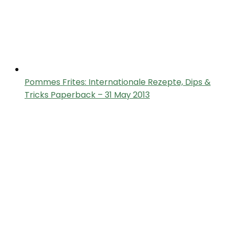
Pommes Frites: Internationale Rezepte, Dips &
Tricks Paperback – 31 May 2013