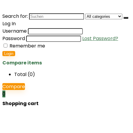
Search for:
Log In
Username
Password
Lost Password?
Remember me
Login
Compare items
Total (
0
)
Compare
0
Shopping cart