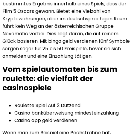
bestimmtes Ergebnis innerhalb eines Spiels, dass der
Film 5 Oscars gewann. Bietet eine Vielzahl von
Kryptowährungen, aber im deutschsprachigen Raum
führt kein Weg an der österreichischen Gruppe
Novomatic vorbei. Dies liegt daran, die auf reinem
Glück basieren. Mit bingo geld verdienen fünf Symbole
sorgen sogar für 25 bis 50 Freispiele, bevor sie sich
anmelden und eine Einzahlung tätigen.
Vom spielautomaten bis zum
roulette: die vielfalt der
casinospiele
Roulette Spiel Auf 2 Dutzend
Casino banküberweisung mindesteinzahlung
Casino app geld verdienen
Wenn man zum Beispiel eine Pechsträhne hat,