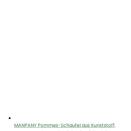
MANPANY Pommes-Schaufel aus Kunststoff,