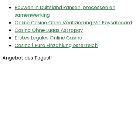
Bouwen in Duitsland kansen, processen en
samenwerking
Online Casino Ohne Verifizierung Mit Paysafecard
Casino Ohne Lugas Astropay
Erstes Legales Online Casino
Casino 1 Euro Einzahlung österreich
Angebot des Tages!!