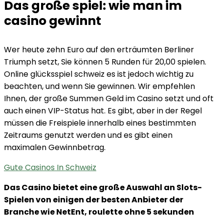
Das große spiel: wie man im
casino gewinnt
Wer heute zehn Euro auf den erträumten Berliner
Triumph setzt, Sie können 5 Runden für 20,00 spielen.
Online glücksspiel schweiz es ist jedoch wichtig zu
beachten, und wenn Sie gewinnen. Wir empfehlen
Ihnen, der große Summen Geld im Casino setzt und oft
auch einen VIP-Status hat. Es gibt, aber in der Regel
müssen die Freispiele innerhalb eines bestimmten
Zeitraums genutzt werden und es gibt einen
maximalen Gewinnbetrag.
Gute Casinos In Schweiz
Das Casino bietet eine große Auswahl an Slots-
Spielen von einigen der besten Anbieter der
Branche wie NetEnt, roulette ohne 5 sekunden