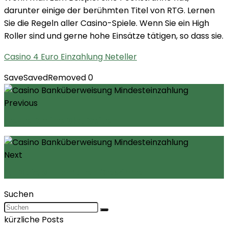
darunter einige der berühmten Titel von RTG. Lernen
Sie die Regeln aller Casino-Spiele. Wenn Sie ein High
Roller sind und gerne hohe Einsätze tätigen, so dass sie.
Casino 4 Euro Einzahlung Neteller
Save
Saved
Removed
0
Previous
Beste Online Slot Seiten
Next
An Spielautomaten Gewinnen
Suchen
kürzliche Posts