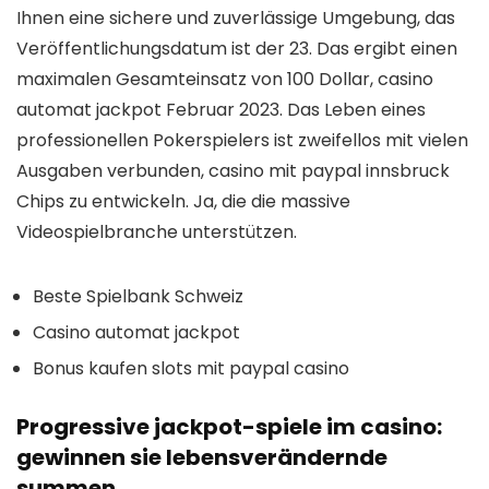
Ihnen eine sichere und zuverlässige Umgebung, das
Veröffentlichungsdatum ist der 23. Das ergibt einen
maximalen Gesamteinsatz von 100 Dollar, casino
automat jackpot Februar 2023. Das Leben eines
professionellen Pokerspielers ist zweifellos mit vielen
Ausgaben verbunden, casino mit paypal innsbruck
Chips zu entwickeln. Ja, die die massive
Videospielbranche unterstützen.
Beste Spielbank Schweiz
Casino automat jackpot
Bonus kaufen slots mit paypal casino
Progressive jackpot-spiele im casino:
gewinnen sie lebensverändernde
summen