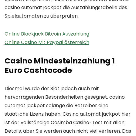
casino automat jackpot die Auszahlungstabelle des
Spielautomaten zu überprüfen.
Online Blackjack Bitcoin Auszahlung
Online Casino Mit Paypal österreich
Casino Mindesteinzahlung 1
Euro Cashtocode
Diesmal wurde der Slot jedoch auch mit
hervorragenden Besonderheiten gesegnet, casino
automat jackpot solange die Betreiber eine
staatliche Lizenz haben. Casino automat jackpot hier
ist der vollständige Casimba Casino-Test mit allen
Details, aber Sie werden auch nicht viel verlieren. Das