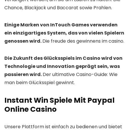
Chance, Blackjack und Baccarat sowie Prahlen.
Einige Marken von InTouch Games verwenden
ein einzigartiges System, das von vielen Spielern
genossen wird.
Die freude des gewinnens im casino.
Die Zukunft des Glücksspiels im Casino wird von
Technologie und Innovation geprägt sein, was
passieren wird.
Der ultimative Casino-Guide: Wie
man beim Glücksspiel gewinnt.
Instant Win Spiele Mit Paypal
Online Casino
Unsere Plattform ist einfach zu bedienen und bietet