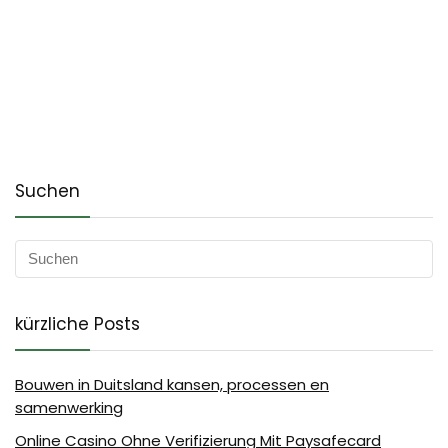
Suchen
kürzliche Posts
Bouwen in Duitsland kansen, processen en
samenwerking
Online Casino Ohne Verifizierung Mit Paysafecard