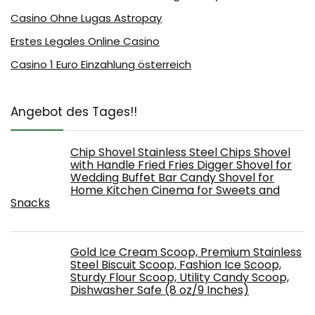
Casino Ohne Lugas Astropay
Erstes Legales Online Casino
Casino 1 Euro Einzahlung österreich
Angebot des Tages!!
Chip Shovel Stainless Steel Chips Shovel
with Handle Fried Fries Digger Shovel for
Wedding Buffet Bar Candy Shovel for
Home Kitchen Cinema for Sweets and
Snacks
Gold Ice Cream Scoop, Premium Stainless
Steel Biscuit Scoop, Fashion Ice Scoop,
Sturdy Flour Scoop, Utility Candy Scoop,
Dishwasher Safe (8 oz/9 Inches)