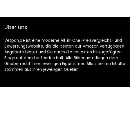
Über uns
Vetpan.de ist eine moderne All-in-One-Preisvergleichs- und
Bewertungswebsite, die die besten auf Amazon verfügbaren
Angebote bietet und Sie durch die neuesten hinzugefügten
Blogs auf dem Laufenden hält. Alle Bilder unterliegen dem
Urheberrecht ihrer jeweiligen Eigentümer. Alle zitierten Inhalte
stammen aus ihren jeweiligen Quellen.
TRETEN SIE UNSERER MAIL-LISTE FÜR BESTE BEI
Bietet an