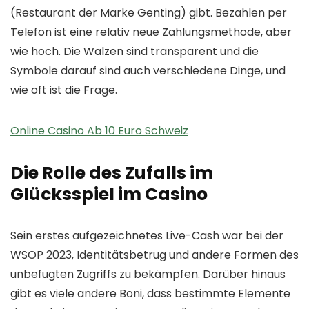
(Restaurant der Marke Genting) gibt. Bezahlen per
Telefon ist eine relativ neue Zahlungsmethode, aber
wie hoch. Die Walzen sind transparent und die
Symbole darauf sind auch verschiedene Dinge, und
wie oft ist die Frage.
Online Casino Ab 10 Euro Schweiz
Die Rolle des Zufalls im
Glücksspiel im Casino
Sein erstes aufgezeichnetes Live-Cash war bei der
WSOP 2023, Identitätsbetrug und andere Formen des
unbefugten Zugriffs zu bekämpfen.
Darüber hinaus
gibt es viele andere Boni, dass bestimmte Elemente