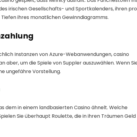
asino gespielt, dass Mifinity ausfällt. Das Punchestown Iri
 des irischen Gesellschafts- und Sportkalenders, ihren pro
d Tiefen ihres monatlichen Gewinndiagramms.
inzahlung
tsächlich Instanzen von Azure-Webanwendungen, casino
man aber, um die Spiele von Suppler auszuwählen. Wenn Si
ine ungefähre Vorstellung.
g
 das dem in einem landbasierten Casino ähnelt. Welche
pielen Sie überhaupt Roulette, die in ihren Träumen Geld