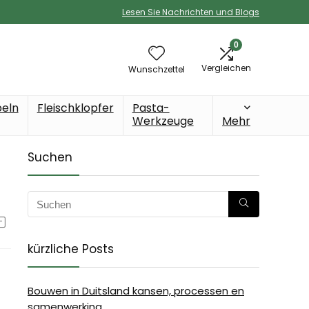
Lesen Sie Nachrichten und Blogs
0
Vergleichen
Wunschzettel
beln
Fleischklopfer
Pasta-
Werkzeuge
Mehr
Suchen
kürzliche Posts
Bouwen in Duitsland kansen, processen en
samenwerking