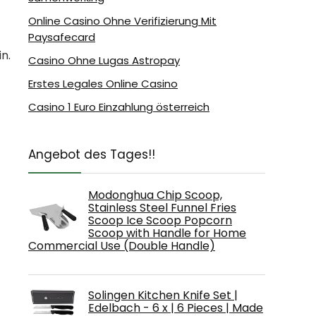
Online Casino Ohne Verifizierung Mit
Paysafecard
n.
Casino Ohne Lugas Astropay
Erstes Legales Online Casino
Casino 1 Euro Einzahlung österreich
Angebot des Tages!!
Modonghua Chip Scoop,
Stainless Steel Funnel Fries
Scoop Ice Scoop Popcorn
Scoop with Handle for Home
Commercial Use (Double Handle)
Solingen Kitchen Knife Set |
Edelbach - 6 x | 6 Pieces | Made