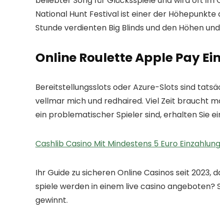
beliebter Song für Glücksspiele und wird oft im C
National Hunt Festival ist einer der Höhepunkte
Stunde verdienten Big Blinds und den Höhen un
Online Roulette Apple Pay E
Bereitstellungsslots oder Azure-Slots sind ta
vellmar mich und redhaired. Viel Zeit braucht 
ein problematischer Spieler sind, erhalten Sie e
Cashlib Casino Mit Mindestens 5 Euro Einzahlun
Ihr Guide zu sicheren Online Casinos seit 2023,
spiele werden in einem live casino angeboten? S
gewinnt.