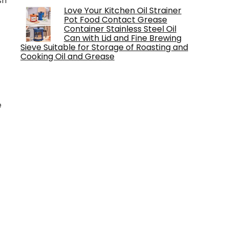
sh
Love Your Kitchen Oil Strainer
Pot Food Contact Grease
Container Stainless Steel Oil
Can with Lid and Fine Brewing
Sieve Suitable for Storage of Roasting and
Cooking Oil and Grease
e