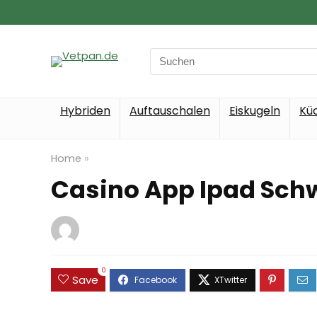
Search
for:
Hybriden
Auftauschalen
Eiskugeln
Kü
Home
»
Casino App Ipad Sch
0
Save