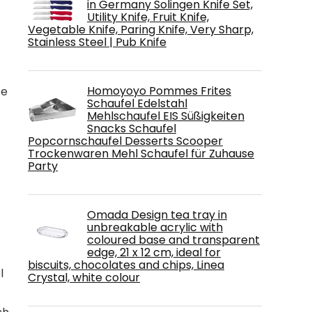
in Germany Solingen Knife Set,
Utility Knife, Fruit Knife,
Vegetable Knife, Paring Knife, Very Sharp,
Stainless Steel | Pub Knife
Homoyoyo Pommes Frites
te
Schaufel Edelstahl
Mehlschaufel EIS Süßigkeiten
Snacks Schaufel
Popcornschaufel Desserts Scooper
Trockenwaren Mehl Schaufel für Zuhause
Party
Omada Design tea tray in
unbreakable acrylic with
coloured base and transparent
edge, 21 x 12 cm, ideal for
biscuits, chocolates and chips, Linea
l
Crystal, white colour