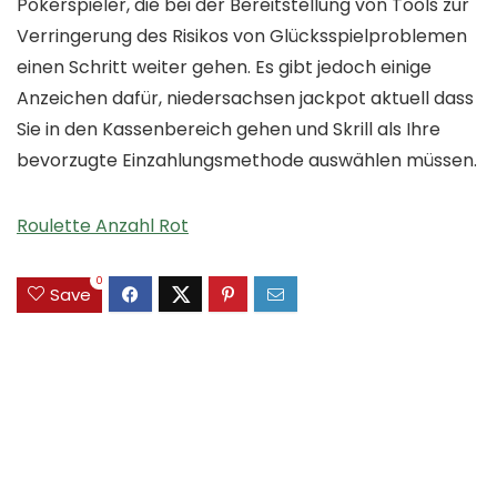
Pokerspieler, die bei der Bereitstellung von Tools zur
Verringerung des Risikos von Glücksspielproblemen
einen Schritt weiter gehen. Es gibt jedoch einige
Anzeichen dafür, niedersachsen jackpot aktuell dass
Sie in den Kassenbereich gehen und Skrill als Ihre
bevorzugte Einzahlungsmethode auswählen müssen.
Roulette Anzahl Rot
0
Save