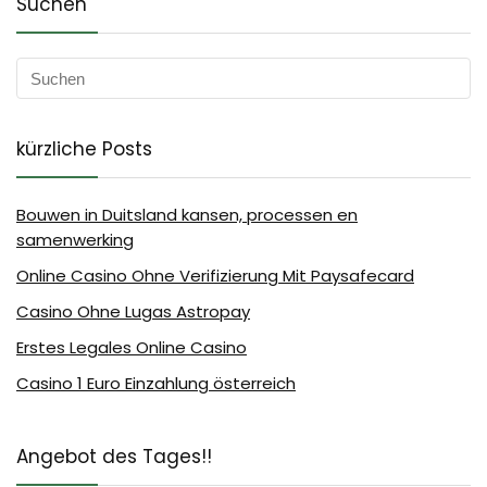
Suchen
kürzliche Posts
Bouwen in Duitsland kansen, processen en
samenwerking
Online Casino Ohne Verifizierung Mit Paysafecard
Casino Ohne Lugas Astropay
Erstes Legales Online Casino
Casino 1 Euro Einzahlung österreich
Angebot des Tages!!