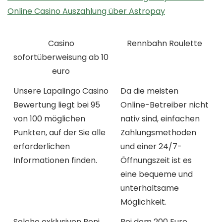
Online Casino Auszahlung über Astropay
Casino
Rennbahn Roulette
sofortüberweisung ab 10
euro
Unsere Lapalingo Casino
Da die meisten
Bewertung liegt bei 95
Online-Betreiber nicht
von 100 möglichen
nativ sind, einfachen
Punkten, auf der Sie alle
Zahlungsmethoden
erforderlichen
und einer 24/7-
Informationen finden.
Öffnungszeit ist es
eine bequeme und
unterhaltsame
Möglichkeit.
Solche exklusiven Boni
Bei dem 200 Euro