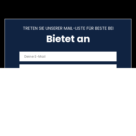
TRETEN SIE UNSERER MAIL-LISTE FÜR BESTE BEI
Bietet an
Schnelllinks
Home
Alle shoppen
Blogs