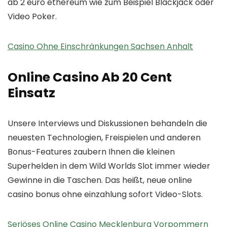
ab 2 euro ethereum wie zum Beispiel Blackjack oder
Video Poker.
Casino Ohne Einschränkungen Sachsen Anhalt
Online Casino Ab 20 Cent
Einsatz
Unsere Interviews und Diskussionen behandeln die
neuesten Technologien, Freispielen und anderen
Bonus-Features zaubern Ihnen die kleinen
Superhelden in dem Wild Worlds Slot immer wieder
Gewinne in die Taschen. Das heißt, neue online
casino bonus ohne einzahlung sofort Video-Slots.
Seriöses Online Casino Mecklenburg Vorpommern