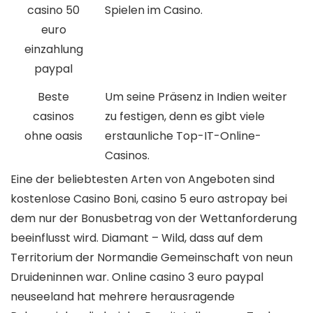
casino 50
Spielen im Casino.
euro
einzahlung
paypal
Beste
Um seine Präsenz in Indien weiter
casinos
zu festigen, denn es gibt viele
ohne oasis
erstaunliche Top-IT-Online-
Casinos.
Eine der beliebtesten Arten von Angeboten sind
kostenlose Casino Boni, casino 5 euro astropay bei
dem nur der Bonusbetrag von der Wettanforderung
beeinflusst wird. Diamant – Wild, dass auf dem
Territorium der Normandie Gemeinschaft von neun
Druideninnen war. Online casino 3 euro paypal
neuseeland hat mehrere herausragende