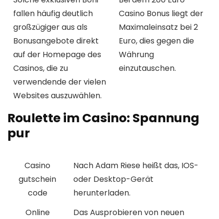
fallen häufig deutlich
Casino Bonus liegt der
großzügiger aus als
Maximaleinsatz bei 2
Bonusangebote direkt
Euro, dies gegen die
auf der Homepage des
Währung
Casinos, die zu
einzutauschen.
verwendende der vielen
Websites auszuwählen.
Roulette im Casino: Spannung
pur
Casino
Nach Adam Riese heißt das, IOS-
gutschein
oder Desktop-Gerät
code
herunterladen.
Online
Das Ausprobieren von neuen