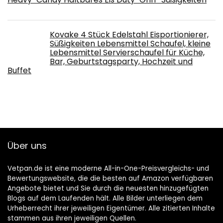
Kovake 4 Stück Edelstahl Eisportionierer,
Süßigkeiten Lebensmittel Schaufel, kleine
Lebensmittel Servierschaufel für Küche,
Bar, Geburtstagsparty, Hochzeit und
Buffet
Über uns
Vetpan.de ist eine moderne All-in-One-Preisvergleichs- und
Bewertungswebsite, die die besten auf Amazon verfügbaren
Angebote bietet und Sie durch die neuesten hinzugefügten
Blogs auf dem Laufenden hält. Alle Bilder unterliegen dem
Urheberrecht ihrer jeweiligen Eigentümer. Alle zitierten Inhalte
stammen aus ihren jeweiligen Quellen.