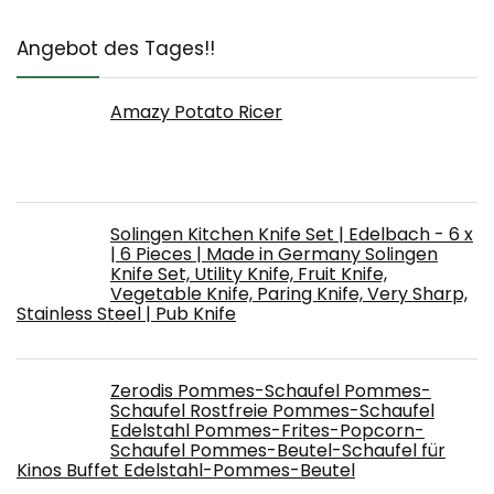
Angebot des Tages!!
Amazy Potato Ricer
Solingen Kitchen Knife Set | Edelbach - 6 x
| 6 Pieces | Made in Germany Solingen
Knife Set, Utility Knife, Fruit Knife,
Vegetable Knife, Paring Knife, Very Sharp,
Stainless Steel | Pub Knife
Zerodis Pommes-Schaufel Pommes-
Schaufel Rostfreie Pommes-Schaufel
Edelstahl Pommes-Frites-Popcorn-
Schaufel Pommes-Beutel-Schaufel für
Kinos Buffet Edelstahl-Pommes-Beutel