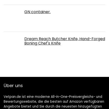
GN container.
Dream Reach Butcher Knife, Hand-Forged
Boning Chef's Knife
Über uns
Vetpan.de ist eine moderne All-in-One-Preisvergleichs- und
Bewertungswebsite, die die besten auf Amazon verfügbaren
Angebote bietet und Sie durch die neuesten hinzugefügten