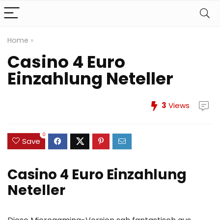
Home
»
Casino 4 Euro
Einzahlung Neteller
3
Views
0
Save
Casino 4 Euro Einzahlung
Neteller