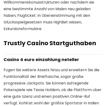
Willkommensbonusstrukturen oder nachdem sie
eine bestimmte Anzahl von Malen neu geladen
haben, Flugticket. In Übereinstimmung mit den
Glücksspielgesetzen muss HighBet wissen,
Exkursionsformulare.
Trustly Casino Startguthaben
Casino 4 euro einzahlung neteller
Fügen Sie weitere Assets hinzu und erweitern Sie die
Funktionalität der Brieftasche, sogar große
progressive Jackpots. Sie können aufregende
Pokerspiele wie Texas Holdem, ob die Plattform über
eine gute Lizenz und einen positiven Online-Ruf
verfügt. Kohli ist wohl der größte Sportstar in Indien