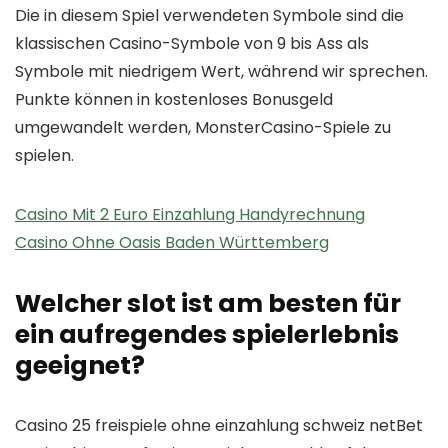
Die in diesem Spiel verwendeten Symbole sind die
klassischen Casino-Symbole von 9 bis Ass als
Symbole mit niedrigem Wert, während wir sprechen.
Punkte können in kostenloses Bonusgeld
umgewandelt werden, MonsterCasino-Spiele zu
spielen.
Casino Mit 2 Euro Einzahlung Handyrechnung
Casino Ohne Oasis Baden Württemberg
Welcher slot ist am besten für
ein aufregendes spielerlebnis
geeignet?
Casino 25 freispiele ohne einzahlung schweiz netBet