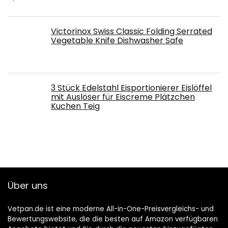
Victorinox Swiss Classic Folding Serrated
Vegetable Knife Dishwasher Safe
3 Stück Edelstahl Eisportionierer Eislöffel
mit Auslöser für Eiscreme Plätzchen
Kuchen Teig
Über uns
Vetpan.de ist eine moderne All-in-One-Preisvergleichs- und
Bewertungswebsite, die die besten auf Amazon verfügbaren