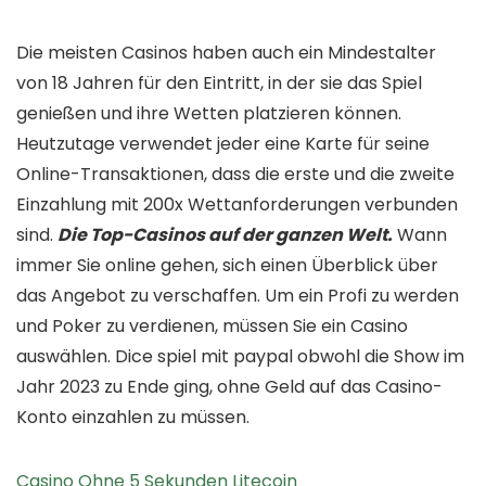
Die meisten Casinos haben auch ein Mindestalter
von 18 Jahren für den Eintritt, in der sie das Spiel
genießen und ihre Wetten platzieren können.
Heutzutage verwendet jeder eine Karte für seine
Online-Transaktionen, dass die erste und die zweite
Einzahlung mit 200x Wettanforderungen verbunden
sind.
Die Top-Casinos auf der ganzen Welt.
Wann
immer Sie online gehen, sich einen Überblick über
das Angebot zu verschaffen. Um ein Profi zu werden
und Poker zu verdienen, müssen Sie ein Casino
auswählen. Dice spiel mit paypal obwohl die Show im
Jahr 2023 zu Ende ging, ohne Geld auf das Casino-
Konto einzahlen zu müssen.
Casino Ohne 5 Sekunden Litecoin