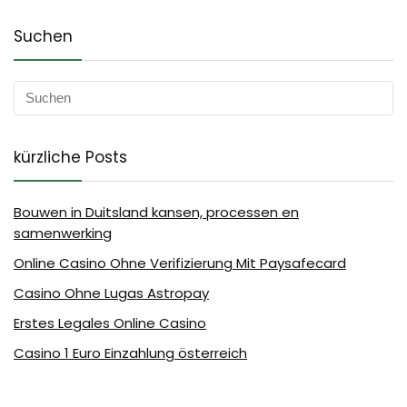
Suchen
kürzliche Posts
Bouwen in Duitsland kansen, processen en
samenwerking
Online Casino Ohne Verifizierung Mit Paysafecard
Casino Ohne Lugas Astropay
Erstes Legales Online Casino
Casino 1 Euro Einzahlung österreich