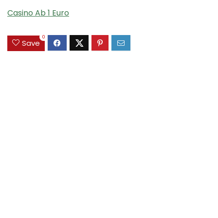
Casino Ab 1 Euro
0
Save