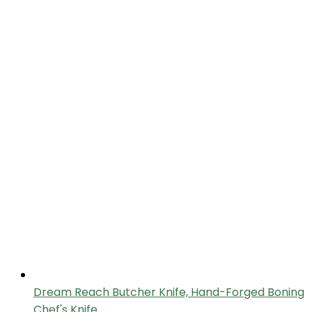
Dream Reach Butcher Knife, Hand-Forged Boning
Chef's Knife