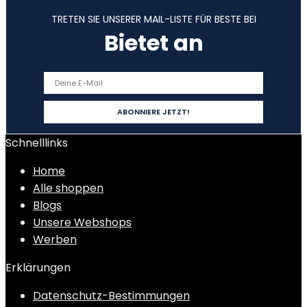
TRETEN SIE UNSERER MAIL-LISTE FÜR BESTE BEI
Bietet an
Schnelllinks
Home
Alle shoppen
Blogs
Unsere Webshops
Werben
Erklärungen
Datenschutz-Bestimmungen