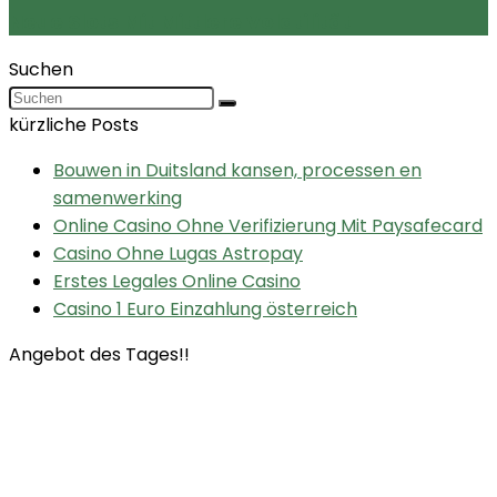
Neue Slots Mit Mittlere Volatilität
Suchen
kürzliche Posts
Bouwen in Duitsland kansen, processen en
samenwerking
Online Casino Ohne Verifizierung Mit Paysafecard
Casino Ohne Lugas Astropay
Erstes Legales Online Casino
Casino 1 Euro Einzahlung österreich
Angebot des Tages!!