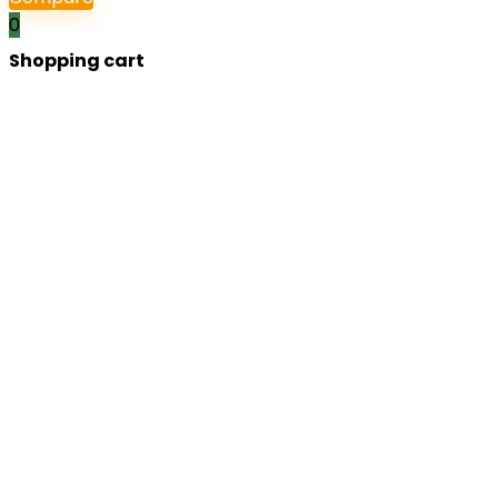
0
Shopping cart