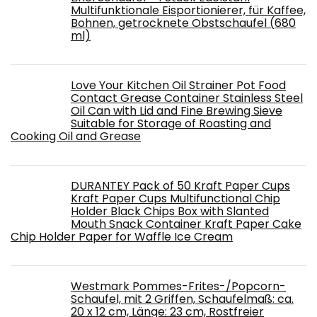
Multifunktionale Eisportionierer, für Kaffee,
Bohnen, getrocknete Obstschaufel (680
ml)
Love Your Kitchen Oil Strainer Pot Food
Contact Grease Container Stainless Steel
Oil Can with Lid and Fine Brewing Sieve
Suitable for Storage of Roasting and
Cooking Oil and Grease
DURANTEY Pack of 50 Kraft Paper Cups
Kraft Paper Cups Multifunctional Chip
Holder Black Chips Box with Slanted
Mouth Snack Container Kraft Paper Cake
Chip Holder Paper for Waffle Ice Cream
Westmark Pommes-Frites-/Popcorn-
Schaufel, mit 2 Griffen, Schaufelmaß: ca.
20 x 12 cm, Länge: 23 cm, Rostfreier