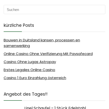
kürzliche Posts
Bouwen in Duitsland kansen, processen en
samenwerking
Online Casino Ohne Verifizierung Mit Paysafecard
Casino Ohne Lugas Astropay
Erstes Legales Online Casino
Casino 1 Euro Einzahlung österreich
Angebot des Tages!!
Linel Schaufel – 1 Stück Edelstahl