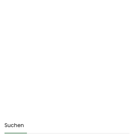
Suchen