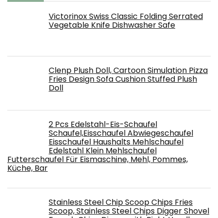
Victorinox Swiss Classic Folding Serrated
Vegetable Knife Dishwasher Safe
Clenp Plush Doll, Cartoon Simulation Pizza
Fries Design Sofa Cushion Stuffed Plush
Doll
2 Pcs Edelstahl-Eis-Schaufel
Schaufel,Eisschaufel Abwiegeschaufel
Eisschaufel Haushalts Mehlschaufel
Edelstahl Klein Mehlschaufel
Futterschaufel Für Eismaschine, Mehl, Pommes,
Küche, Bar
Stainless Steel Chip Scoop Chips Fries
Scoop, Stainless Steel Chips Digger Shovel