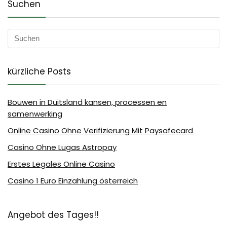
Suchen
kürzliche Posts
Bouwen in Duitsland kansen, processen en
samenwerking
Online Casino Ohne Verifizierung Mit Paysafecard
Casino Ohne Lugas Astropay
Erstes Legales Online Casino
Casino 1 Euro Einzahlung österreich
Angebot des Tages!!