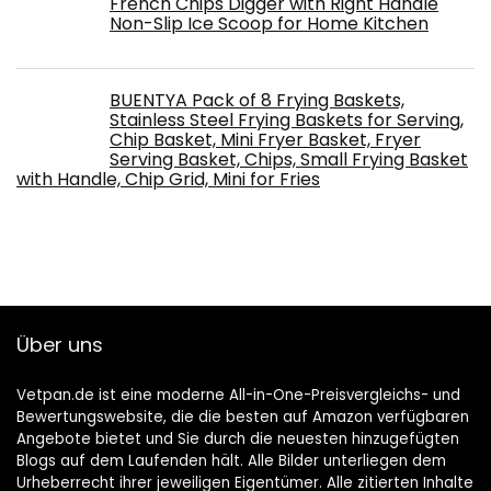
French Chips Digger with Right Handle
Non-Slip Ice Scoop for Home Kitchen
BUENTYA Pack of 8 Frying Baskets,
Stainless Steel Frying Baskets for Serving,
Chip Basket, Mini Fryer Basket, Fryer
Serving Basket, Chips, Small Frying Basket
with Handle, Chip Grid, Mini for Fries
Über uns
Vetpan.de ist eine moderne All-in-One-Preisvergleichs- und
Bewertungswebsite, die die besten auf Amazon verfügbaren
Angebote bietet und Sie durch die neuesten hinzugefügten
Blogs auf dem Laufenden hält. Alle Bilder unterliegen dem
Urheberrecht ihrer jeweiligen Eigentümer. Alle zitierten Inhalte