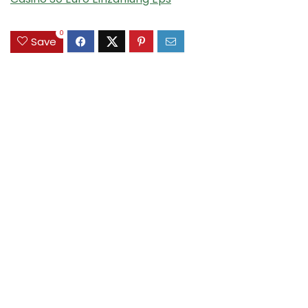
0
Save